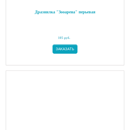
Дразнилка "Зооарена" перьевая
105
руб.
ЗАКАЗАТЬ