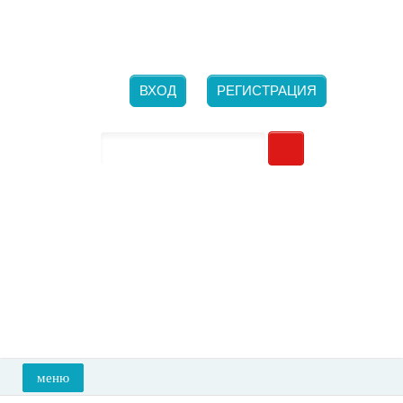
Новосибирск, ​ул. Большевистская, 132/1
Ежедневно с 10-00 до 21-00
+7 (923) 700-26-66
ВХОД
РЕГИСТРАЦИЯ
меню