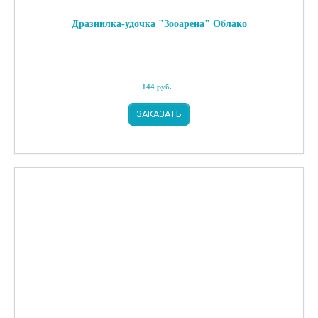
Дразнилка-удочка "Зооарена" Облако
144
руб.
ЗАКАЗАТЬ