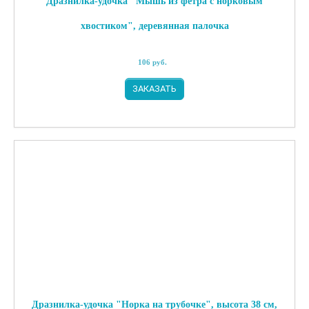
Дразнилка-удочка "Мышь из фетра с норковым
хвостиком", деревянная палочка
106
руб.
ЗАКАЗАТЬ
Дразнилка-удочка "Норка на трубочке", высота 38 см,