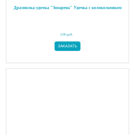
Дразнилка-удочка "Зооарена" Удочка с колокольчиком
120
руб.
ЗАКАЗАТЬ