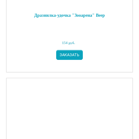
Дразнилка-удочка "Зооарена" Веер
154
руб.
ЗАКАЗАТЬ