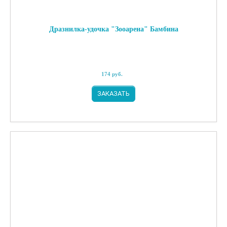
Дразнилка-удочка "Зооарена" Бамбина
174
руб.
ЗАКАЗАТЬ