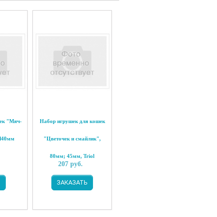
ек "Мяч-
Набор игрушек для кошек
d40мм
"Цветочек и смайлик",
80мм; 45мм, Triol
.
207
руб.
Ь
ЗАКАЗАТЬ