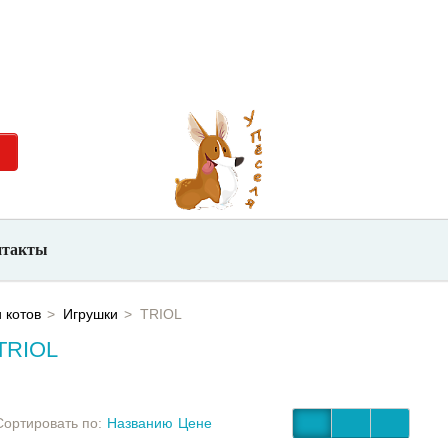
невно с
+7 (923) 700-26-66
нтакты
 котов
Игрушки
TRIOL
TRIOL
Сортировать по:
Названию
Цене