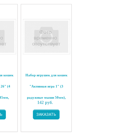
ля кошек
Набор игрушек для кошек
 26" (4
"Активная игра 1" (3
45мм,
радужные мыши 50мм),
142
руб.
 Triol
Triol
Ь
ЗАКАЗАТЬ