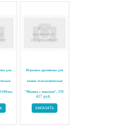
лка для
Игрушка-дразнилка для
ическая
кошек телескопическая
0/100мм,
"Мышка с перьями", 370-
417
руб.
970/150мм, Triol
Ь
ЗАКАЗАТЬ