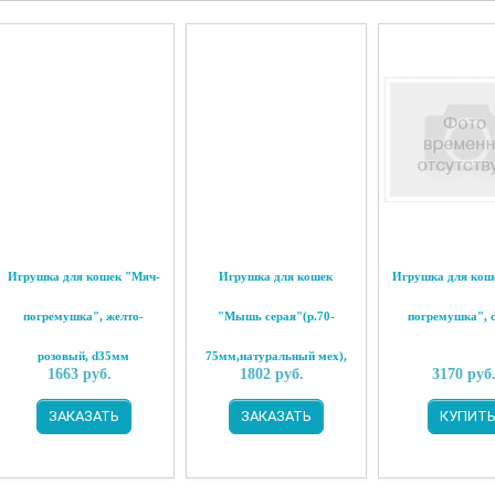
Игрушка для кошек "Мяч-
Игрушка для кошек
Игрушка для кош
погремушка", желто-
"Мышь серая"(р.70-
погремушка", 
розовый, d35мм
75мм,натуральный мех),
1663
руб.
1802
руб.
3170
руб
24 шт
ЗАКАЗАТЬ
ЗАКАЗАТЬ
КУПИТ