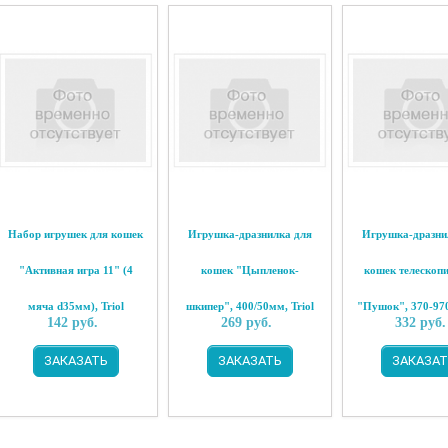
Набор игрушек для кошек
Игрушка-дразнилка для
Игрушка-дразни
"Активная игра 11" (4
кошек "Цыпленок-
кошек телескоп
мяча d35мм), Triol
шкипер", 400/50мм, Triol
"Пушок", 370-97
142
руб.
269
руб.
332
руб.
Triol
ЗАКАЗАТЬ
ЗАКАЗАТЬ
ЗАКАЗАТ