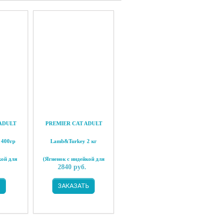
ADULT
PREMIER CAT ADULT
 400гр
Lamb&Turkey 2 кг
кой для
(Ягненок с индейкой для
2840
руб.
шек)
взрослых кошек)
Ь
ЗАКАЗАТЬ