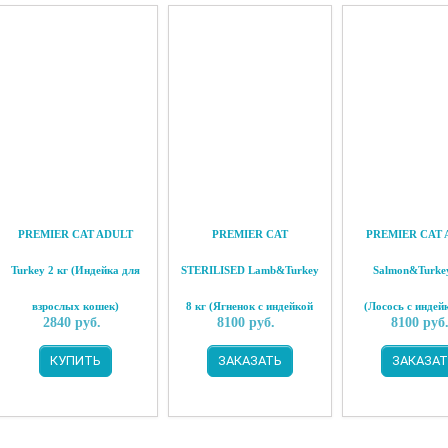
PREMIER CAT ADULT
PREMIER CAT
PREMIER CAT 
Turkey 2 кг (Индейка для
STERILISED Lamb&Turkey
Salmon&Turkey
взрослых кошек)
8 кг (Ягненок с индейкой
(Лосось с индей
2840
руб.
8100
руб.
8100
руб
для стерилизованных
взрослых ко
КУПИТЬ
ЗАКАЗАТЬ
ЗАКАЗАТ
кошек)