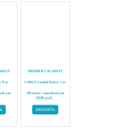
ADULT
PREMIER CAT ADULT
 8 кг
LARGE Lamb&Turkey 2 кг
кой для
(Ягненок с индейкой для
.
2840
руб.
шек)
взрослых кошек крупных
Ь
ЗАКАЗАТЬ
пород)