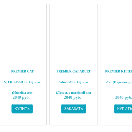
PREMIER CAT
PREMIER CAT ADULT
PREMIER KITTEN
STERILISED Turkey 2 кг
Salmon&Turkey 2 кг
2 кг (Индейка дл
(Индейка для
(Лосось с индейкой для
2840
руб.
2840
руб.
2840
руб
стерилизованных кошек)
взрослых кошек)
КУПИТЬ
ЗАКАЗАТЬ
КУПИТ