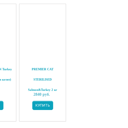
 Turkey
PREMIER CAT
я котят)
STERILISED
Salmon&Turkey 2 кг
.
2840
руб.
(Лосось с индейкой для
Ь
КУПИТЬ
стерилизованных кошек)