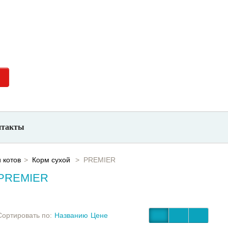
невно с
+7 (923) 700-26-66
нтакты
 котов
Корм сухой
PREMIER
PREMIER
Сортировать по:
Названию
Цене