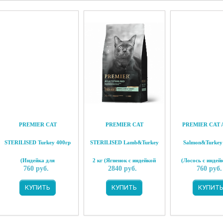
PREMIER CAT
PREMIER CAT
PREMIER CAT 
STERILISED Turkey 400гр
STERILISED Lamb&Turkey
Salmon&Turkey
(Индейка для
2 кг (Ягненок с индейкой
(Лосось с индей
760
руб.
2840
руб.
760
руб.
стерилизованных кошек)
для стерилизованных
взрослых ко
КУПИТЬ
КУПИТЬ
КУПИТ
кошек)