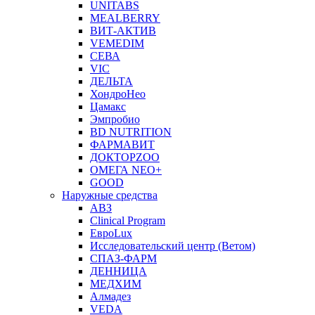
UNITABS
MEALBERRY
ВИТ-АКТИВ
VEMEDIM
СЕВА
VIC
ДЕЛЬТА
ХондроНео
Цамакс
Эмпробио
BD NUTRITION
ФАРМАВИТ
ДОКТОРZOO
ОМЕГА NEO+
GOOD
Наружные средства
АВЗ
Clinical Program
ЕвроLux
Исследовательский центр (Ветом)
СПАЗ-ФАРМ
ДЕННИЦА
МЕДХИМ
Алмадез
VEDA