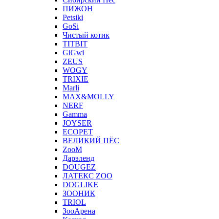
ПИЖОН
Petsiki
GoSi
Чистый котик
TITBIT
GiGwi
ZEUS
WOGY
TRIXIE
Marli
MAX&MOLLY
NERF
Gamma
JOYSER
ECOPET
ВЕЛИКИЙ ПЁС
ZooM
Дарэленд
DOUGEZ
ЛАТЕКС ZOO
DOGLIKE
ЗООНИК
TRIOL
ЗооАрена