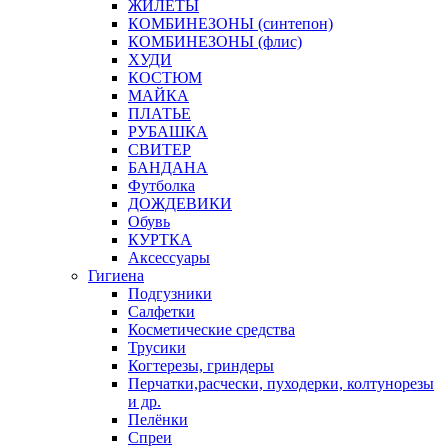
ЖИЛЕТЫ
КОМБИНЕЗОНЫ (синтепон)
КОМБИНЕЗОНЫ (флис)
ХУДИ
КОСТЮМ
МАЙКА
ПЛАТЬЕ
РУБАШКА
СВИТЕР
БАНДАНА
Футболка
ДОЖДЕВИКИ
Обувь
КУРТКА
Аксессуары
Гигиена
Подгузники
Салфетки
Косметические средства
Трусики
Когтерезы, гриндеры
Перчатки,расчески, пуходерки, колтунорезы
и др.
Пелёнки
Спреи