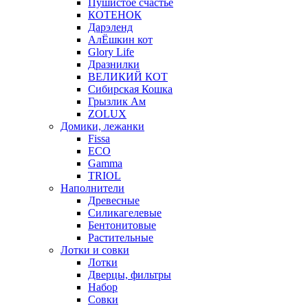
Пушистое счастье
КОТЕНОК
Дарэленд
АлЁшкин кот
Glory Life
Дразнилки
ВЕЛИКИЙ КОТ
Сибирская Кошка
Грызлик Ам
ZOLUX
Домики, лежанки
Fissa
ECO
Gamma
TRIOL
Наполнители
Древесные
Силикагелевые
Бентонитовые
Растительные
Лотки и совки
Лотки
Дверцы, фильтры
Набор
Совки