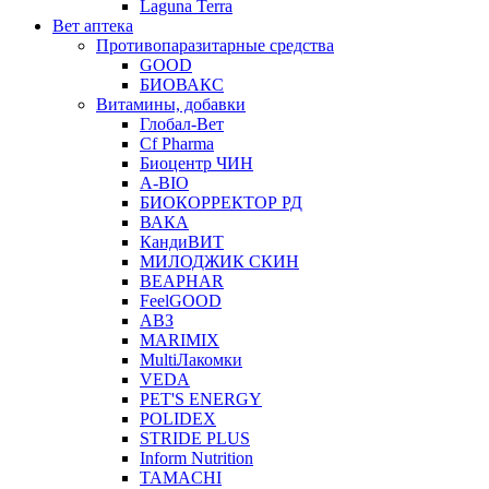
Laguna Terra
Вет аптека
Противопаразитарные средства
GOOD
БИОВАКС
Витамины, добавки
Глобал-Вет
Cf Pharma
Биоцентр ЧИН
A-BIO
БИОКОРРЕКТОР РД
ВАКА
КандиВИТ
МИЛОДЖИК СКИН
BEAPHAR
FeelGOOD
АВЗ
MARIMIX
MultiЛакомки
VEDA
PET'S ENERGY
POLIDEX
STRIDE PLUS
Inform Nutrition
TAMACHI