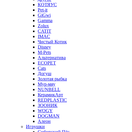
КОТЯУС
Pet-it
GiGwi
Gamma
Zolux
CATIT
IMAC
Чистый Котик
Disney
M-Pets
Альтернатива
ECOPET
Cats
Догуш
Золотая рыбка
Мур-мяу
NUNBELL
КерамикАрт
REDPLASTIC
ЗООНИК
WOGY
DOGMAN
Алеон
Игрушки
Сибирский Пёс