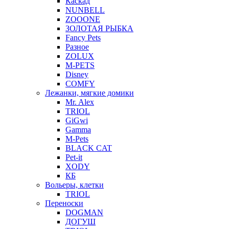
Каскад
NUNBELL
ZOOONE
ЗОЛОТАЯ РЫБКА
Fancy Pets
Разное
ZOLUX
M-PETS
Disney
COMFY
Лежанки, мягкие домики
Mr. Alex
TRIOL
GiGwi
Gamma
M-Pets
BLACK CAT
Pet-it
XODY
КБ
Вольеры, клетки
TRIOL
Переноски
DOGMAN
ДОГУШ