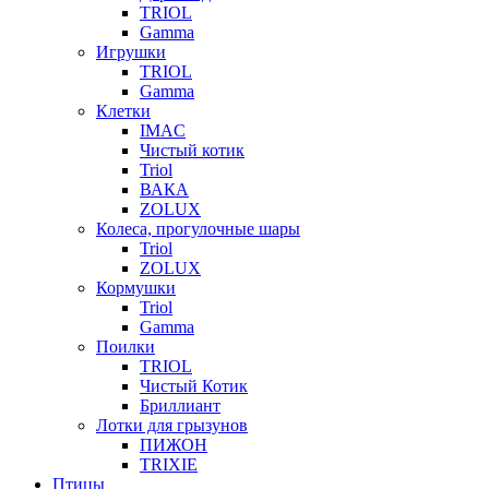
TRIOL
Gamma
Игрушки
TRIOL
Gamma
Клетки
IMAC
Чистый котик
Triol
ВАКА
ZOLUX
Колеса, прогулочные шары
Triol
ZOLUX
Кормушки
Triol
Gamma
Поилки
TRIOL
Чистый Котик
Бриллиант
Лотки для грызунов
ПИЖОН
TRIXIE
Птицы