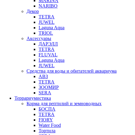
MARINA
NARIBO
Декор
TETRA
JUWEL
Laguna Aqua
TRIOL
Аксессуары
ДАРЭЛЛ
TETRA
FLUVAL
Laguna Aqua
JUWEL
Средства для воды и обитателей аквариума
АВЗ
TETRA
ЗООМИР
SERA
Террариумистика
Корма для рептилий и земноводных
БОСПА
TETRA
FIORY
Water Food
Тортила