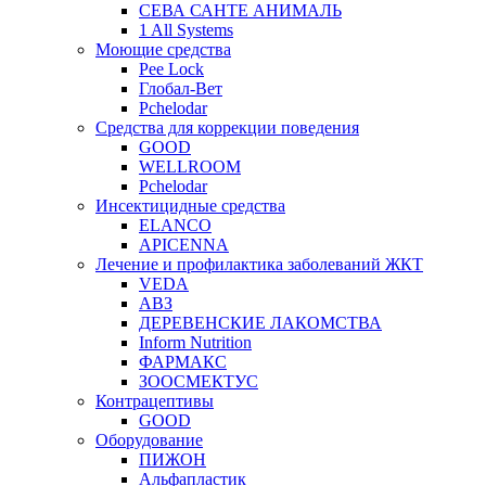
СЕВА САНТЕ АНИМАЛЬ
1 All Systems
Моющие средства
Pee Lock
Глобал-Вет
Pchelodar
Средства для коррекции поведения
GOOD
WELLROOM
Pchelodar
Инсектицидные средства
ELANCO
APICENNA
Лечение и профилактика заболеваний ЖКТ
VEDA
АВЗ
ДЕРЕВЕНСКИЕ ЛАКОМСТВА
Inform Nutrition
ФАРМАКС
ЗООСМЕКТУС
Контрацептивы
GOOD
Оборудование
ПИЖОН
Альфапластик