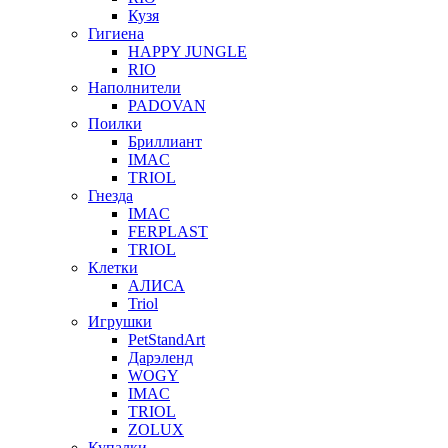
Кузя
Гигиена
HAPPY JUNGLE
RIO
Наполнители
PADOVAN
Поилки
Бриллиант
IMAC
TRIOL
Гнезда
IMAC
FERPLAST
TRIOL
Клетки
АЛИСА
Triol
Игрушки
PetStandArt
Дарэленд
WOGY
IMAC
TRIOL
ZOLUX
Купалки