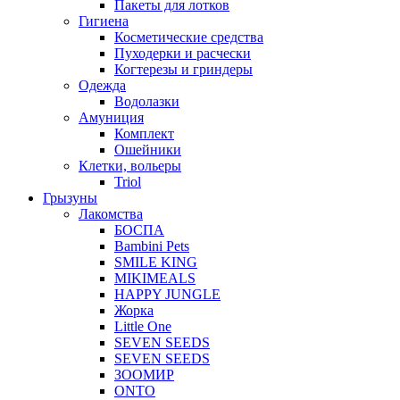
Пакеты для лотков
Гигиена
Косметические средства
Пуходерки и расчески
Когтерезы и гриндеры
Одежда
Водолазки
Амуниция
Комплект
Ошейники
Клетки, вольеры
Triol
Грызуны
Лакомства
БОСПА
Bambini Pets
SMILE KING
MIKIMEALS
HAPPY JUNGLE
Жорка
Little One
SEVEN SEEDS
SEVEN SEEDS
ЗООМИР
ONTO