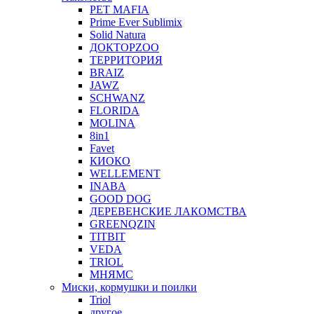
PET MAFIA
Prime Ever Sublimix
Solid Natura
ДОКТОРZOO
ТЕРРИТОРИЯ
BRAIZ
JAWZ
SCHWANZ
FLORIDA
MOLINA
8in1
Favet
КИОКО
WELLEMENT
INABA
GOOD DOG
ДЕРЕВЕНСКИЕ ЛАКОМСТВА
GREENQZIN
TITBIT
VEDA
TRIOL
МНЯМС
Миски, кормушки и поилки
Triol
другое