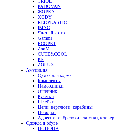
TRIOL
PADOVAN
ЖОРКА
XODY
REDPLASTIC
IMAC
Чистый котик
Gamma
ECOPET
ZooM
CUTE&COOL
КБ
ZOLUX
Амуниция
Сумка для корма
Комплекты
Намордники
Ошейник
Рулетки
Шлейки
Цепи, вертлюги, карабины
Поводки
Адресники, брелоки, свистки, кликеры
Одежда и обувь
ПОПОНА