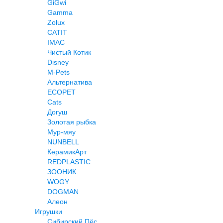
GiGwi
Gamma
Zolux
CATIT
IMAC
Чистый Котик
Disney
M-Pets
Альтернатива
ECOPET
Cats
Догуш
Золотая рыбка
Мур-мяу
NUNBELL
КерамикАрт
REDPLASTIC
ЗООНИК
WOGY
DOGMAN
Алеон
Игрушки
Сибирский Пёс