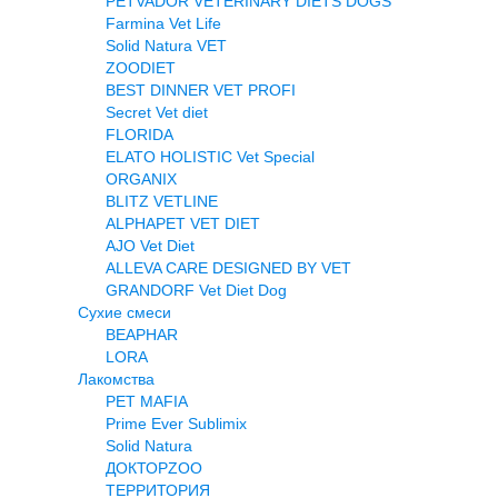
PETVADOR VETERINARY DIETS DOGS
Farmina Vet Life
Solid Natura VET
ZOODIET
BEST DINNER VET PROFI
Secret Vet diet
FLORIDA
ELATO HOLISTIC Vet Special
ORGANIX
BLITZ VETLINE
ALPHAPET VET DIET
AJO Vet Diet
ALLEVA CARE DESIGNED BY VET
GRANDORF Vet Diet Dog
Сухие смеси
BEAPHAR
LORA
Лакомства
PET MAFIA
Prime Ever Sublimix
Solid Natura
ДОКТОРZOO
ТЕРРИТОРИЯ