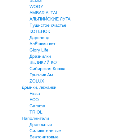
BLISS
WOGY
AMBAR ALTAI
АЛЬПИЙСКИЕ ЛУГА
Пушистое счастье
КОТЕНОК
Дарэленд
АлЁшкин кот
Glory Life
Дразнилки
ВЕЛИКИЙ КОТ
Сибирская Кошка
Грызлик Ам
ZOLUX
Домики, лежанки
Fissa
ECO
Gamma
TRIOL
Наполнители
Древесные
Силикагелевые
Бентонитовые