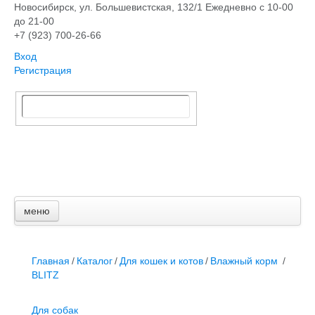
Новосибирск, ​ул. Большевистская, 132/1
Ежедневно с 10-00
до 21-00
+7 (923) 700-26-66
Вход
Регистрация
меню
Главная
Каталог
Для собак
Главная
/
Каталог
/
Для кошек и котов
/
Влажный корм
/
Для кошек и котов
BLITZ
Грызуны
Птицы
Для собак
Аквариумистика