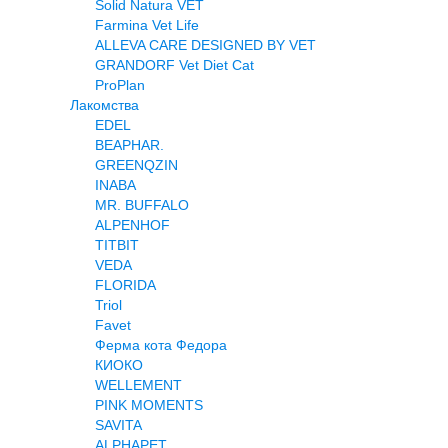
Solid Natura VET
Farmina Vet Life
ALLEVA CARE DESIGNED BY VET
GRANDORF Vet Diet Cat
ProPlan
Лакомства
EDEL
BEAPHAR.
GREENQZIN
INABA
MR. BUFFALO
ALPENHOF
TITBIT
VEDA
FLORIDA
Triol
Favet
Ферма кота Федора
КИОКО
WELLEMENT
PINK MOMENTS
SAVITA
ALPHAPET