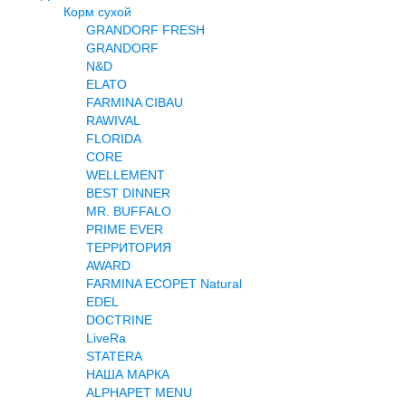
Корм сухой
Террариумистика
GRANDORF FRESH
Вет аптека
GRANDORF
Контакты
N&D
ELATO
FARMINA CIBAU
RAWIVAL
FLORIDA
CORE
WELLEMENT
BEST DINNER
MR. BUFFALO
PRIME EVER
ТЕРРИТОРИЯ
AWARD
FARMINA ECOPET Natural
EDEL
DOCTRINE
LiveRa
STATERA
НАША МАРКА
ALPHAPET MENU