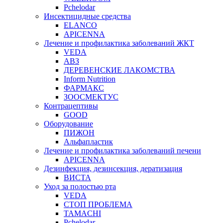
Pchelodar
Инсектицидные средства
ELANCO
APICENNA
Лечение и профилактика заболеваний ЖКТ
VEDA
АВЗ
ДЕРЕВЕНСКИЕ ЛАКОМСТВА
Inform Nutrition
ФАРМАКС
ЗООСМЕКТУС
Контрацептивы
GOOD
Оборудование
ПИЖОН
Альфапластик
Лечение и профилактика заболеваний печени
APICENNA
Дезинфекция, дезинсекция, дератизация
ВИСТА
Уход за полостью рта
VEDA
СТОП ПРОБЛЕМА
TAMACHI
Pchelodar