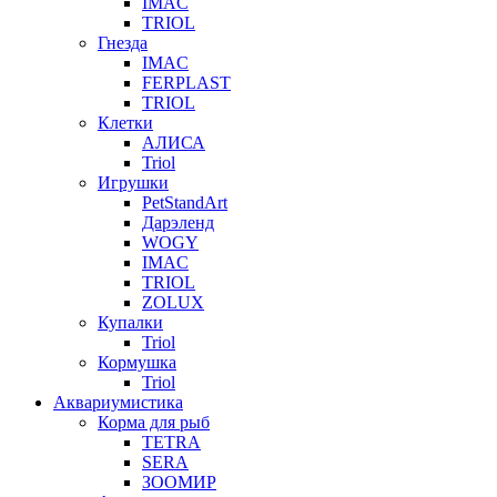
IMAC
TRIOL
Гнезда
IMAC
FERPLAST
TRIOL
Клетки
АЛИСА
Triol
Игрушки
PetStandArt
Дарэленд
WOGY
IMAC
TRIOL
ZOLUX
Купалки
Triol
Кормушка
Triol
Аквариумистика
Корма для рыб
TETRA
SERA
ЗООМИР