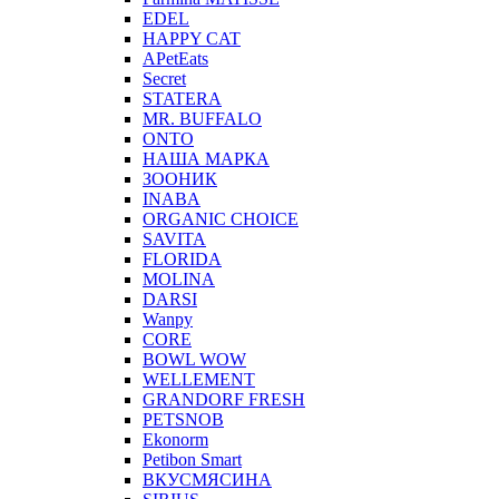
EDEL
HAPPY CAT
APetEats
Secret
STATERA
MR. BUFFALO
ONTO
НАША МАРКА
ЗООНИК
INABA
ORGANIC CHOICE
SAVITA
FLORIDA
MOLINA
DARSI
Wanpy
CORE
BOWL WOW
WELLEMENT
GRANDORF FRESH
PETSNOB
Ekonorm
Petibon Smart
ВКУСМЯСИНА