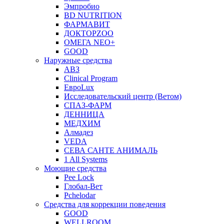
Эмпробио
BD NUTRITION
ФАРМАВИТ
ДОКТОРZOO
ОМЕГА NEO+
GOOD
Наружные средства
АВЗ
Clinical Program
ЕвроLux
Исследовательский центр (Ветом)
СПАЗ-ФАРМ
ДЕННИЦА
МЕДХИМ
Алмадез
VEDA
СЕВА САНТЕ АНИМАЛЬ
1 All Systems
Моющие средства
Pee Lock
Глобал-Вет
Pchelodar
Средства для коррекции поведения
GOOD
WELLROOM