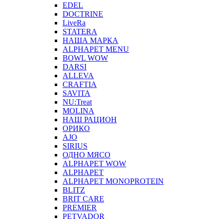
EDEL
DOCTRINE
LiveRa
STATERA
НАША МАРКА
ALPHAPET MENU
BOWL WOW
DARSI
ALLEVA
CRAFTIA
SAVITA
NU:Treat
MOLINA
НАШ РАЦИОН
ОРИКО
AJO
SIRIUS
ОДНО МЯСО
ALPHAPET WOW
ALPHAPET
ALPHAPET MONOPROTEIN
BLITZ
BRIT CARE
PREMIER
PETVADOR