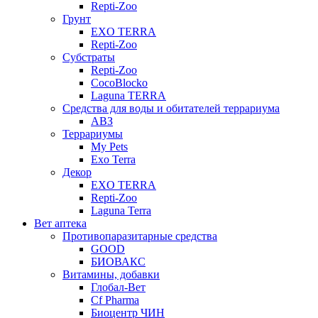
Repti-Zoo
Грунт
EXO TERRA
Repti-Zoo
Субстраты
Repti-Zoo
CocoBlocko
Laguna TERRA
Средства для воды и обитателей террариума
АВЗ
Террариумы
My Pets
Exo Terra
Декор
EXO TERRA
Repti-Zoo
Laguna Terra
Вет аптека
Противопаразитарные средства
GOOD
БИОВАКС
Витамины, добавки
Глобал-Вет
Cf Pharma
Биоцентр ЧИН