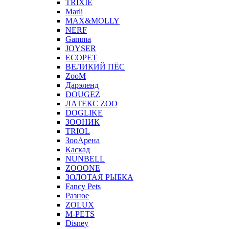
TRIXIE
Marli
MAX&MOLLY
NERF
Gamma
JOYSER
ECOPET
ВЕЛИКИЙ ПЁС
ZooM
Дарэленд
DOUGEZ
ЛАТЕКС ZOO
DOGLIKE
ЗООНИК
TRIOL
ЗооАрена
Каскад
NUNBELL
ZOOONE
ЗОЛОТАЯ РЫБКА
Fancy Pets
Разное
ZOLUX
M-PETS
Disney