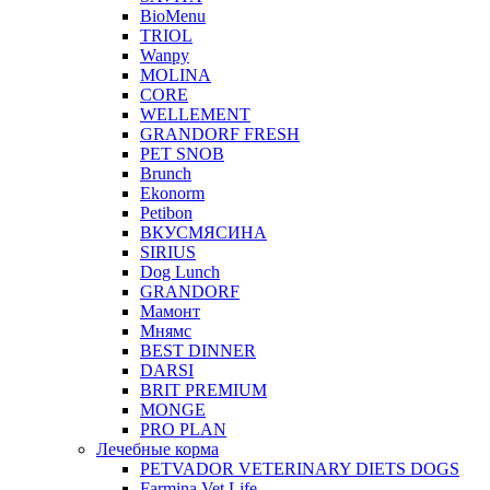
BioMenu
TRIOL
Wanpy
MOLINA
CORE
WELLEMENT
GRANDORF FRESH
PET SNOB
Brunch
Ekonorm
Petibon
ВКУСМЯСИНА
SIRIUS
Dog Lunch
GRANDORF
Мамонт
Мнямс
BEST DINNER
DARSI
BRIT PREMIUM
MONGE
PRO PLAN
Лечебные корма
PETVADOR VETERINARY DIETS DOGS
Farmina Vet Life