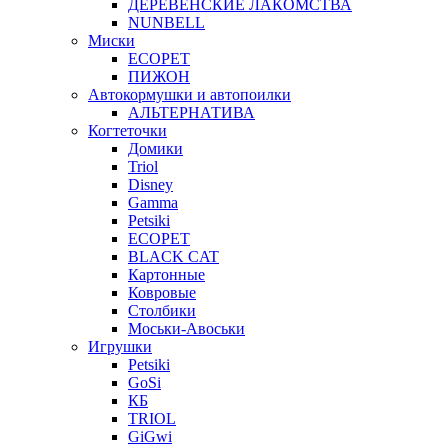
ДЕРЕВЕНСКИЕ ЛАКОМСТВА
NUNBELL
Миски
ECOPET
ПИЖОН
Автокормушки и автопоилки
АЛЬТЕРНАТИВА
Когтеточки
Домики
Triol
Disney
Gamma
Petsiki
ECOPET
BLACK CAT
Картонные
Ковровые
Столбики
Моськи-Авоськи
Игрушки
Petsiki
GoSi
КБ
TRIOL
GiGwi