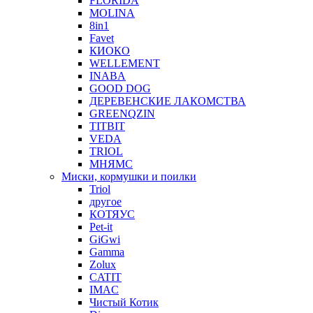
FLORIDA
MOLINA
8in1
Favet
КИОКО
WELLEMENT
INABA
GOOD DOG
ДЕРЕВЕНСКИЕ ЛАКОМСТВА
GREENQZIN
TITBIT
VEDA
TRIOL
МНЯМС
Миски, кормушки и поилки
Triol
другое
КОТЯУС
Pet-it
GiGwi
Gamma
Zolux
CATIT
IMAC
Чистый Котик