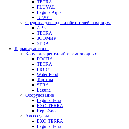
TETRA
FLUVAL
Laguna Aqua
JUWEL
Средства для воды и обитателей аквариума
АВЗ
TETRA
ЗООМИР
SERA
Террариумистика
Корма для рептилий и земноводных
БОСПА
TETRA
FIORY
Water Food
Тортила
SERA
Laguna
Оборудование
Laguna Terra
EXO TERRA
Repti-Zoo
Аксессуары
EXO TERRA
Laguna Terra