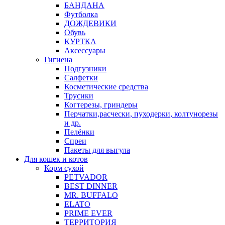
БАНДАНА
Футболка
ДОЖДЕВИКИ
Обувь
КУРТКА
Аксессуары
Гигиена
Подгузники
Салфетки
Косметические средства
Трусики
Когтерезы, гриндеры
Перчатки,расчески, пуходерки, колтунорезы
и др.
Пелёнки
Спреи
Пакеты для выгула
Для кошек и котов
Корм сухой
PETVADOR
BEST DINNER
MR. BUFFALO
ELATO
PRIME EVER
ТЕРРИТОРИЯ