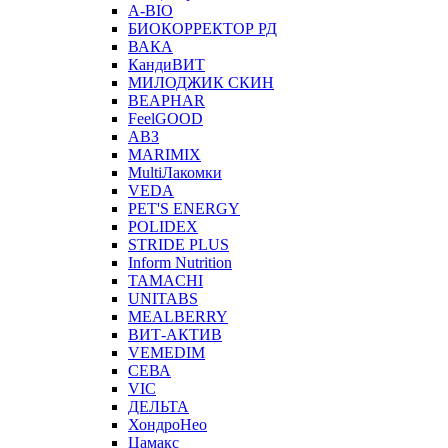
A-BIO
БИОКОРРЕКТОР РД
ВАКА
КандиВИТ
МИЛОДЖИК СКИН
BEAPHAR
FeelGOOD
АВЗ
MARIMIX
MultiЛакомки
VEDA
PET'S ENERGY
POLIDEX
STRIDE PLUS
Inform Nutrition
TAMACHI
UNITABS
MEALBERRY
ВИТ-АКТИВ
VEMEDIM
СЕВА
VIC
ДЕЛЬТА
ХондроНео
Цамакс