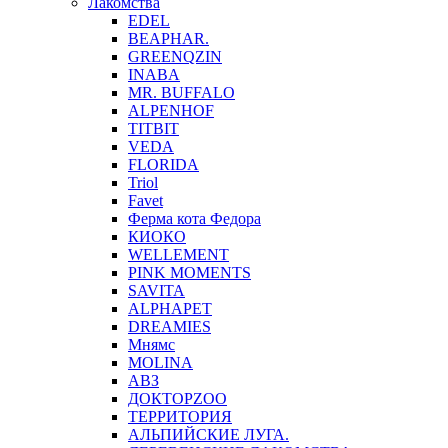
Лакомства
EDEL
BEAPHAR.
GREENQZIN
INABA
MR. BUFFALO
ALPENHOF
TITBIT
VEDA
FLORIDA
Triol
Favet
Ферма кота Федора
КИОКО
WELLEMENT
PINK MOMENTS
SAVITA
ALPHAPET
DREAMIES
Мнямс
MOLINA
АВЗ
ДОКТОРZOO
ТЕРРИТОРИЯ
АЛЬПИЙСКИЕ ЛУГА.