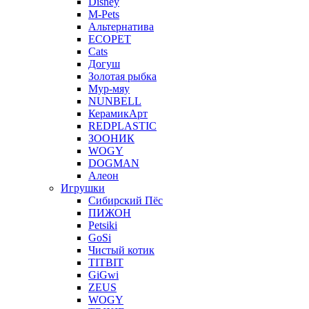
Disney
M-Pets
Альтернатива
ECOPET
Cats
Догуш
Золотая рыбка
Мур-мяу
NUNBELL
КерамикАрт
REDPLASTIC
ЗООНИК
WOGY
DOGMAN
Алеон
Игрушки
Сибирский Пёс
ПИЖОН
Petsiki
GoSi
Чистый котик
TITBIT
GiGwi
ZEUS
WOGY