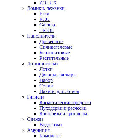
ZOLUX
Домики, лежанки
Fissa
ECO
Gamma
TRIOL
Наполнители
Древесные
Силикагелевые
Бентонитовые
Растительные
Лотки и совки
Лотки
Дверцы, фильтры
Набор
Совки
Пакеты для лотков
Гигиена
Косметические средства
Пуходерки и расчески
Когтерезы и гриндеры
Одежда
Водолазки
Амуниция
Комплект