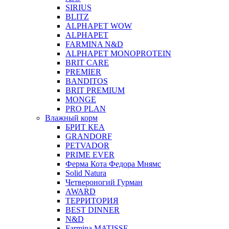
SIRIUS
BLITZ
ALPHAPET WOW
ALPHAPET
FARMINA N&D
ALPHAPET MONOPROTEIN
BRIT CARE
PREMIER
BANDITOS
BRIT PREMIUM
MONGE
PRO PLAN
Влажный корм
БРИТ КЕА
GRANDORF
PETVADOR
PRIME EVER
Ферма Кота Федора Мнямс
Solid Natura
Четвероногий Гурман
AWARD
ТЕРРИТОРИЯ
BEST DINNER
N&D
Farmina MATISSE