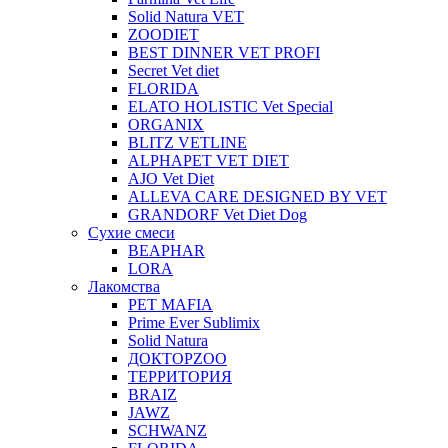
Solid Natura VET
ZOODIET
BEST DINNER VET PROFI
Secret Vet diet
FLORIDA
ELATO HOLISTIC Vet Special
ORGANIX
BLITZ VETLINE
ALPHAPET VET DIET
AJO Vet Diet
ALLEVA CARE DESIGNED BY VET
GRANDORF Vet Diet Dog
Сухие смеси
BEAPHAR
LORA
Лакомства
PET MAFIA
Prime Ever Sublimix
Solid Natura
ДОКТОРZOO
ТЕРРИТОРИЯ
BRAIZ
JAWZ
SCHWANZ