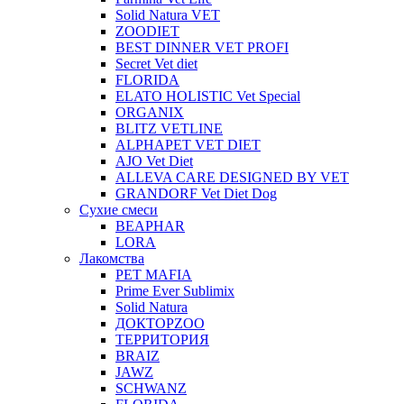
Solid Natura VET
ZOODIET
BEST DINNER VET PROFI
Secret Vet diet
FLORIDA
ELATO HOLISTIC Vet Special
ORGANIX
BLITZ VETLINE
ALPHAPET VET DIET
AJO Vet Diet
ALLEVA CARE DESIGNED BY VET
GRANDORF Vet Diet Dog
Сухие смеси
BEAPHAR
LORA
Лакомства
PET MAFIA
Prime Ever Sublimix
Solid Natura
ДОКТОРZOO
ТЕРРИТОРИЯ
BRAIZ
JAWZ
SCHWANZ