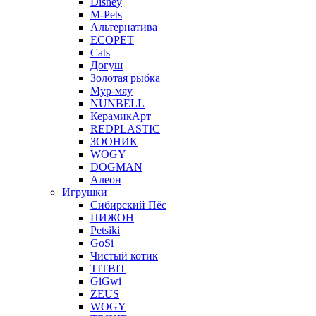
Disney
M-Pets
Альтернатива
ECOPET
Cats
Догуш
Золотая рыбка
Мур-мяу
NUNBELL
КерамикАрт
REDPLASTIC
ЗООНИК
WOGY
DOGMAN
Алеон
Игрушки
Сибирский Пёс
ПИЖОН
Petsiki
GoSi
Чистый котик
TITBIT
GiGwi
ZEUS
WOGY