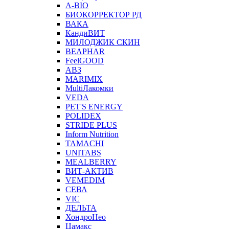
A-BIO
БИОКОРРЕКТОР РД
ВАКА
КандиВИТ
МИЛОДЖИК СКИН
BEAPHAR
FeelGOOD
АВЗ
MARIMIX
MultiЛакомки
VEDA
PET'S ENERGY
POLIDEX
STRIDE PLUS
Inform Nutrition
TAMACHI
UNITABS
MEALBERRY
ВИТ-АКТИВ
VEMEDIM
СЕВА
VIC
ДЕЛЬТА
ХондроНео
Цамакс