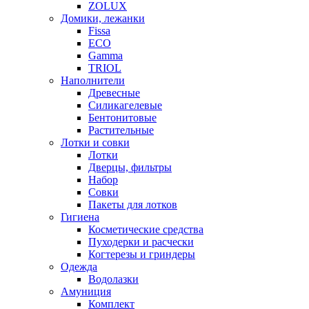
ZOLUX
Домики, лежанки
Fissa
ECO
Gamma
TRIOL
Наполнители
Древесные
Силикагелевые
Бентонитовые
Растительные
Лотки и совки
Лотки
Дверцы, фильтры
Набор
Совки
Пакеты для лотков
Гигиена
Косметические средства
Пуходерки и расчески
Когтерезы и гриндеры
Одежда
Водолазки
Амуниция
Комплект