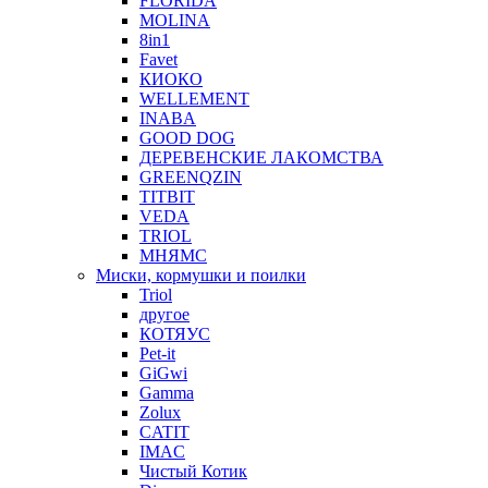
FLORIDA
MOLINA
8in1
Favet
КИОКО
WELLEMENT
INABA
GOOD DOG
ДЕРЕВЕНСКИЕ ЛАКОМСТВА
GREENQZIN
TITBIT
VEDA
TRIOL
МНЯМС
Миски, кормушки и поилки
Triol
другое
КОТЯУС
Pet-it
GiGwi
Gamma
Zolux
CATIT
IMAC
Чистый Котик