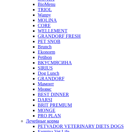
BioMenu
TRIOL
Wanpy
MOLINA
CORE
WELLEMENT
GRANDORF FRESH
PET SNOB
Brunch
Ekonorm
Petibon
ВКУСМЯСИНА
SIRIUS
Dog Lunch
GRANDORF
Мамонт
Мнямс
BEST DINNER
DARSI
BRIT PREMIUM
MONGE
PRO PLAN
Лечебные корма
PETVADOR VETERINARY DIETS DOGS
Farmina Vet Life