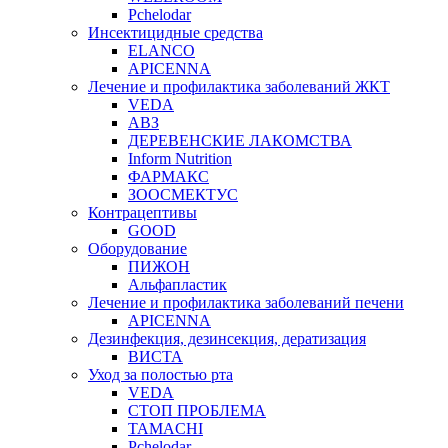
Pchelodar
Инсектицидные средства
ELANCO
APICENNA
Лечение и профилактика заболеваний ЖКТ
VEDA
АВЗ
ДЕРЕВЕНСКИЕ ЛАКОМСТВА
Inform Nutrition
ФАРМАКС
ЗООСМЕКТУС
Контрацептивы
GOOD
Оборудование
ПИЖОН
Альфапластик
Лечение и профилактика заболеваний печени
APICENNA
Дезинфекция, дезинсекция, дератизация
ВИСТА
Уход за полостью рта
VEDA
СТОП ПРОБЛЕМА
TAMACHI
Pchelodar