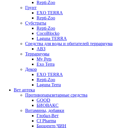
Repti-Zoo
Грунт
EXO TERRA
Repti-Zoo
Субстраты
Repti-Zoo
CocoBlocko
Laguna TERRA
Средства для воды и обитателей террариума
АВЗ
Террариумы
My Pets
Exo Terra
Декор
EXO TERRA
Repti-Zoo
Laguna Terra
Вет аптека
Противопаразитарные средства
GOOD
БИОВАКС
Витамины, добавки
Глобал-Вет
Cf Pharma
Биоцентр ЧИН