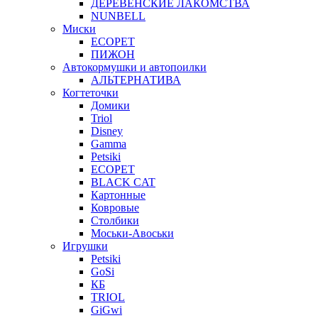
ДЕРЕВЕНСКИЕ ЛАКОМСТВА
NUNBELL
Миски
ECOPET
ПИЖОН
Автокормушки и автопоилки
АЛЬТЕРНАТИВА
Когтеточки
Домики
Triol
Disney
Gamma
Petsiki
ECOPET
BLACK CAT
Картонные
Ковровые
Столбики
Моськи-Авоськи
Игрушки
Petsiki
GoSi
КБ
TRIOL
GiGwi