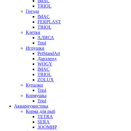
IMAC
TRIOL
Гнезда
IMAC
FERPLAST
TRIOL
Клетки
АЛИСА
Triol
Игрушки
PetStandArt
Дарэленд
WOGY
IMAC
TRIOL
ZOLUX
Купалки
Triol
Кормушка
Triol
Аквариумистика
Корма для рыб
TETRA
SERA
ЗООМИР