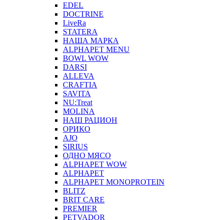
EDEL
DOCTRINE
LiveRa
STATERA
НАША МАРКА
ALPHAPET MENU
BOWL WOW
DARSI
ALLEVA
CRAFTIA
SAVITA
NU:Treat
MOLINA
НАШ РАЦИОН
ОРИКО
AJO
SIRIUS
ОДНО МЯСО
ALPHAPET WOW
ALPHAPET
ALPHAPET MONOPROTEIN
BLITZ
BRIT CARE
PREMIER
PETVADOR