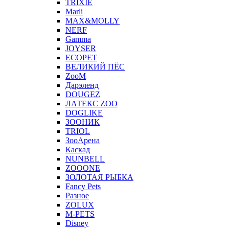
TRIXIE
Marli
MAX&MOLLY
NERF
Gamma
JOYSER
ECOPET
ВЕЛИКИЙ ПЁС
ZooM
Дарэленд
DOUGEZ
ЛАТЕКС ZOO
DOGLIKE
ЗООНИК
TRIOL
ЗооАрена
Каскад
NUNBELL
ZOOONE
ЗОЛОТАЯ РЫБКА
Fancy Pets
Разное
ZOLUX
M-PETS
Disney