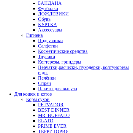
БАНДАНА
Футболка
ДОЖДЕВИКИ
Обувь
КУРТКА
Аксессуары
Гигиена
Подгузники
Салфетки
Косметические средства
Трусики
Когтерезы, гриндеры
Перчатки,расчески, пуходерки, колтунорезы
и др.
Пелёнки
Спреи
Пакеты для выгула
Для кошек и котов
Корм сухой
PETVADOR
BEST DINNER
MR. BUFFALO
ELATO
PRIME EVER
ТЕРРИТОРИЯ