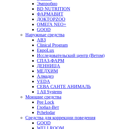
Эмпробио
BD NUTRITION
ФАРМАВИТ
ДОКТОРZOO
ОМЕГА NEO+
GOOD
Наружные средства
АВЗ
Clinical Program
ЕвроLux
Исследовательский центр (Ветом)
СПАЗ-ФАРМ
ДЕННИЦА
МЕДХИМ
Алмадез
VEDA
СЕВА САНТЕ АНИМАЛЬ
1 All Systems
Моющие средства
Pee Lock
Глобал-Вет
Pchelodar
Средства для коррекции поведения
GOOD
WELLROOM