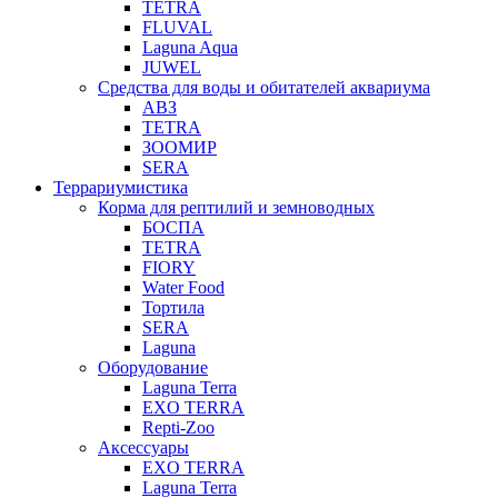
TETRA
FLUVAL
Laguna Aqua
JUWEL
Средства для воды и обитателей аквариума
АВЗ
TETRA
ЗООМИР
SERA
Террариумистика
Корма для рептилий и земноводных
БОСПА
TETRA
FIORY
Water Food
Тортила
SERA
Laguna
Оборудование
Laguna Terra
EXO TERRA
Repti-Zoo
Аксессуары
EXO TERRA
Laguna Terra