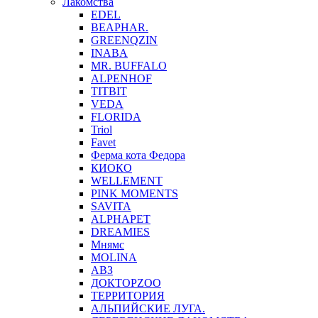
Лакомства
EDEL
BEAPHAR.
GREENQZIN
INABA
MR. BUFFALO
ALPENHOF
TITBIT
VEDA
FLORIDA
Triol
Favet
Ферма кота Федора
КИОКО
WELLEMENT
PINK MOMENTS
SAVITA
ALPHAPET
DREAMIES
Мнямс
MOLINA
АВЗ
ДОКТОРZOO
ТЕРРИТОРИЯ
АЛЬПИЙСКИЕ ЛУГА.