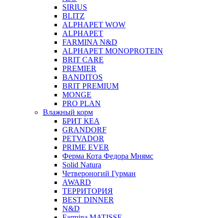
SIRIUS
BLITZ
ALPHAPET WOW
ALPHAPET
FARMINA N&D
ALPHAPET MONOPROTEIN
BRIT CARE
PREMIER
BANDITOS
BRIT PREMIUM
MONGE
PRO PLAN
Влажный корм
БРИТ КЕА
GRANDORF
PETVADOR
PRIME EVER
Ферма Кота Федора Мнямс
Solid Natura
Четвероногий Гурман
AWARD
ТЕРРИТОРИЯ
BEST DINNER
N&D
Farmina MATISSE