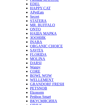
EDEL
HAPPY CAT
APetEats
Secret
STATERA
MR. BUFFALO
ONTO
НАША МАРКА
ЗООНИК
INABA
ORGANIC CHOICE
SAVITA
FLORIDA
MOLINA
DARSI
Wanpy
CORE
BOWL WOW
WELLEMENT
GRANDORF FRESH
PETSNOB
Ekonorm
Petibon Smart
ВКУСМЯСИНА