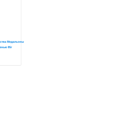
мства Медальоны
еные 85г