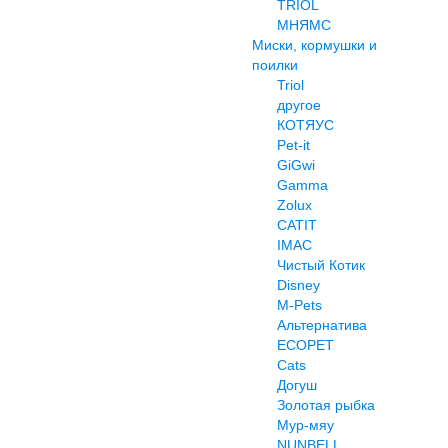
TRIOL
МНЯМС
Миски, кормушки и
поилки
Triol
другое
КОТЯУС
Pet-it
GiGwi
Gamma
Zolux
CATIT
IMAC
Чистый Котик
Disney
M-Pets
Альтернатива
ECOPET
Cats
Догуш
Золотая рыбка
Мур-мяу
NUNBELL