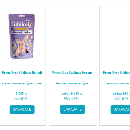
Prime Ever Sublimix Бычий
Prime Ever Sublimix Корень
Prime Ever Sublim
стейк лакомство для собак
бычий лакомство для
говяжье лакомс
0,055 кг
собак 0,065 кг
собак 0,03 
323
руб.
665
руб.
287
руб.
ЗАКАЗАТЬ
ЗАКАЗАТЬ
ЗАКАЗАТ