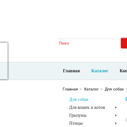
Новосибирск, ​ул. Большевистская, 132/1
Ежед
10-00 до 21-00
Главная
Каталог
Ко
Главная
Каталог
Для собак
Для собак
Для кошек и котов
Грызуны
Птицы