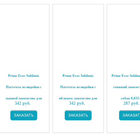
Prime Ever Sublimix
Prime Ever Sublimix
Prime Ever Sublim
Наггетсы из индейки с
Наггетсы из индейки с
говяжий лакомс
тыквой лакомство для
яблоком лакомство для
собак 0,035
342
руб.
342
руб.
287
руб.
собак 0,06 кг
собак 0,06 кг
ЗАКАЗАТЬ
ЗАКАЗАТЬ
ЗАКАЗАТ