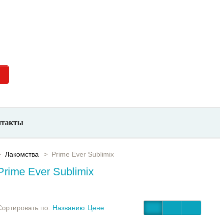
невно с
+7 (923) 700-26-66
нтакты
Лакомства
Prime Ever Sublimix
Prime Ever Sublimix
Сортировать по:
Названию
Цене