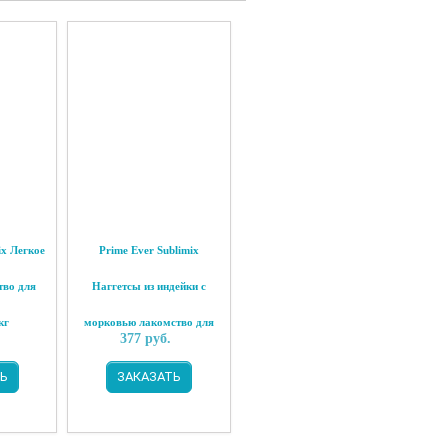
ix Легкое
Prime Ever Sublimix
тво для
Наггетсы из индейки с
кг
морковью лакомство для
377
руб.
собак 0,06 кг
Ь
ЗАКАЗАТЬ