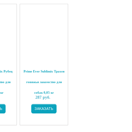
ix Рубец
Prime Ever Sublimix Трахея
тво для
говяжья лакомство для
 кг
собак 0,05 кг
287
руб.
Ь
ЗАКАЗАТЬ