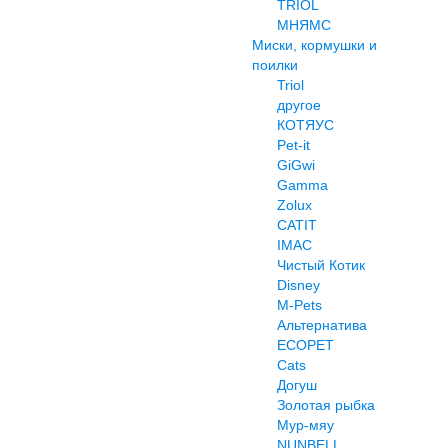
TRIOL
МНЯМС
Миски, кормушки и
поилки
Triol
другое
КОТЯУС
Pet-it
GiGwi
Gamma
Zolux
CATIT
IMAC
Чистый Котик
Disney
M-Pets
Альтернатива
ECOPET
Cats
Догуш
Золотая рыбка
Мур-мяу
NUNBELL