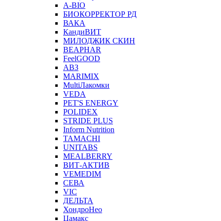
A-BIO
БИОКОРРЕКТОР РД
ВАКА
КандиВИТ
МИЛОДЖИК СКИН
BEAPHAR
FeelGOOD
АВЗ
MARIMIX
MultiЛакомки
VEDA
PET'S ENERGY
POLIDEX
STRIDE PLUS
Inform Nutrition
TAMACHI
UNITABS
MEALBERRY
ВИТ-АКТИВ
VEMEDIM
СЕВА
VIC
ДЕЛЬТА
ХондроНео
Цамакс