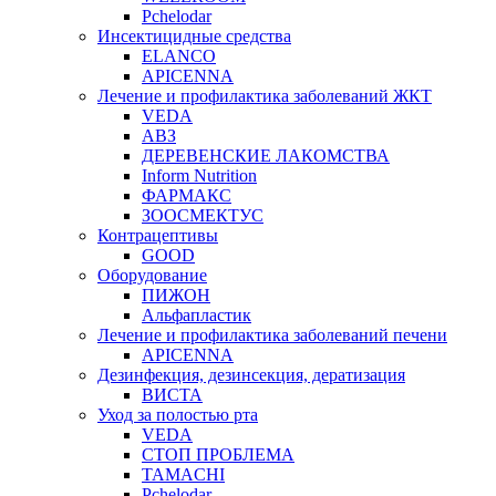
Pchelodar
Инсектицидные средства
ELANCO
APICENNA
Лечение и профилактика заболеваний ЖКТ
VEDA
АВЗ
ДЕРЕВЕНСКИЕ ЛАКОМСТВА
Inform Nutrition
ФАРМАКС
ЗООСМЕКТУС
Контрацептивы
GOOD
Оборудование
ПИЖОН
Альфапластик
Лечение и профилактика заболеваний печени
APICENNA
Дезинфекция, дезинсекция, дератизация
ВИСТА
Уход за полостью рта
VEDA
СТОП ПРОБЛЕМА
TAMACHI
Pchelodar