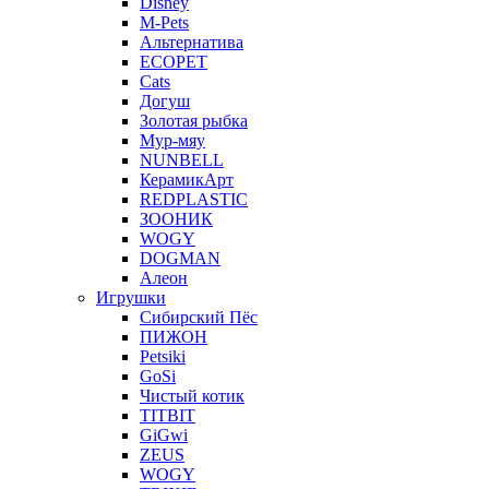
Disney
M-Pets
Альтернатива
ECOPET
Cats
Догуш
Золотая рыбка
Мур-мяу
NUNBELL
КерамикАрт
REDPLASTIC
ЗООНИК
WOGY
DOGMAN
Алеон
Игрушки
Сибирский Пёс
ПИЖОН
Petsiki
GoSi
Чистый котик
TITBIT
GiGwi
ZEUS
WOGY