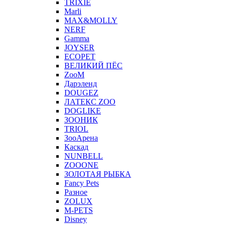
TRIXIE
Marli
MAX&MOLLY
NERF
Gamma
JOYSER
ECOPET
ВЕЛИКИЙ ПЁС
ZooM
Дарэленд
DOUGEZ
ЛАТЕКС ZOO
DOGLIKE
ЗООНИК
TRIOL
ЗооАрена
Каскад
NUNBELL
ZOOONE
ЗОЛОТАЯ РЫБКА
Fancy Pets
Разное
ZOLUX
M-PETS
Disney