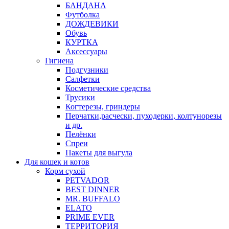
БАНДАНА
Футболка
ДОЖДЕВИКИ
Обувь
КУРТКА
Аксессуары
Гигиена
Подгузники
Салфетки
Косметические средства
Трусики
Когтерезы, гриндеры
Перчатки,расчески, пуходерки, колтунорезы
и др.
Пелёнки
Спреи
Пакеты для выгула
Для кошек и котов
Корм сухой
PETVADOR
BEST DINNER
MR. BUFFALO
ELATO
PRIME EVER
ТЕРРИТОРИЯ