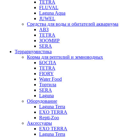
TETRA
FLUVAL
Laguna Aqua
JUWEL
Средства для воды и обитателей аквариума
АВЗ
TETRA
ЗООМИР
SERA
Террариумистика
Корма для рептилий и земноводных
БОСПА
TETRA
FIORY
Water Food
Тортила
SERA
Laguna
Оборудование
Laguna Terra
EXO TERRA
Repti-Zoo
Аксессуары
EXO TERRA
Laguna Terra