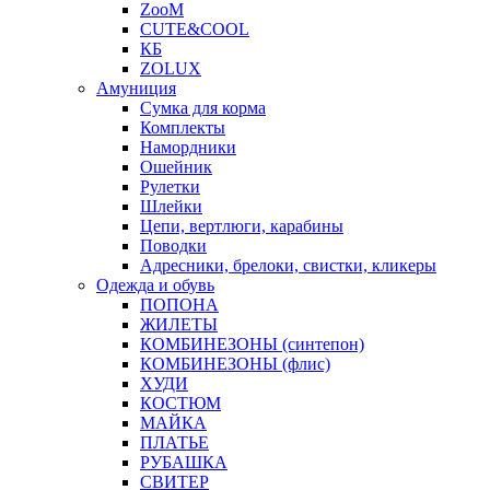
ZooM
CUTE&COOL
КБ
ZOLUX
Амуниция
Сумка для корма
Комплекты
Намордники
Ошейник
Рулетки
Шлейки
Цепи, вертлюги, карабины
Поводки
Адресники, брелоки, свистки, кликеры
Одежда и обувь
ПОПОНА
ЖИЛЕТЫ
КОМБИНЕЗОНЫ (синтепон)
КОМБИНЕЗОНЫ (флис)
ХУДИ
КОСТЮМ
МАЙКА
ПЛАТЬЕ
РУБАШКА
СВИТЕР