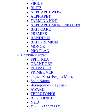
SIRIUS
BLITZ
ALPHAPET WOW
ALPHAPET
FARMINA N&D
ALPHAPET MONOPROTEIN
BRIT CARE
PREMIER
BANDITOS
BRIT PREMIUM
MONGE
PRO PLAN
Влажный корм
БРИТ КЕА
GRANDORF
PETVADOR
PRIME EVER
Ферма Кота Федора Мнямс
Solid Natura
Четвероногий Гурман
AWARD
ТЕРРИТОРИЯ
BEST DINNER
N&D
Farmina MATISSE