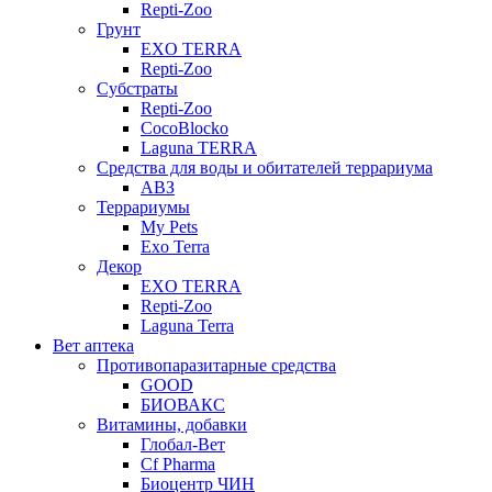
Repti-Zoo
Грунт
EXO TERRA
Repti-Zoo
Субстраты
Repti-Zoo
CocoBlocko
Laguna TERRA
Средства для воды и обитателей террариума
АВЗ
Террариумы
My Pets
Exo Terra
Декор
EXO TERRA
Repti-Zoo
Laguna Terra
Вет аптека
Противопаразитарные средства
GOOD
БИОВАКС
Витамины, добавки
Глобал-Вет
Cf Pharma
Биоцентр ЧИН