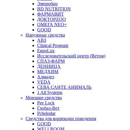
Эмпробио
BD NUTRITION
ФАРМАВИТ
ДОКТОРZOO
ОМЕГА NEO+
GOOD
Наружные средства
АВЗ
Clinical Program
ЕвроLux
Исследовательский центр (Ветом)
СПАЗ-ФАРМ
ДЕННИЦА
МЕДХИМ
Алмадез
VEDA
СЕВА САНТЕ АНИМАЛЬ
1 All Systems
Моющие средства
Pee Lock
Глобал-Вет
Pchelodar
Средства для коррекции поведения
GOOD
WELLROOM