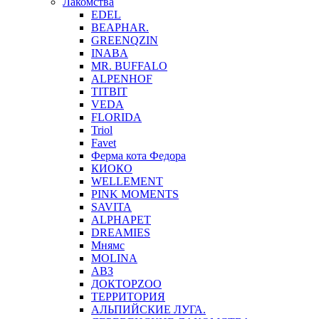
Лакомства
EDEL
BEAPHAR.
GREENQZIN
INABA
MR. BUFFALO
ALPENHOF
TITBIT
VEDA
FLORIDA
Triol
Favet
Ферма кота Федора
КИОКО
WELLEMENT
PINK MOMENTS
SAVITA
ALPHAPET
DREAMIES
Мнямс
MOLINA
АВЗ
ДОКТОРZOO
ТЕРРИТОРИЯ
АЛЬПИЙСКИЕ ЛУГА.