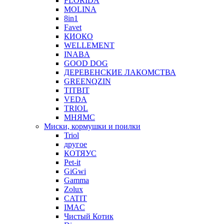
FLORIDA
MOLINA
8in1
Favet
КИОКО
WELLEMENT
INABA
GOOD DOG
ДЕРЕВЕНСКИЕ ЛАКОМСТВА
GREENQZIN
TITBIT
VEDA
TRIOL
МНЯМС
Миски, кормушки и поилки
Triol
другое
КОТЯУС
Pet-it
GiGwi
Gamma
Zolux
CATIT
IMAC
Чистый Котик