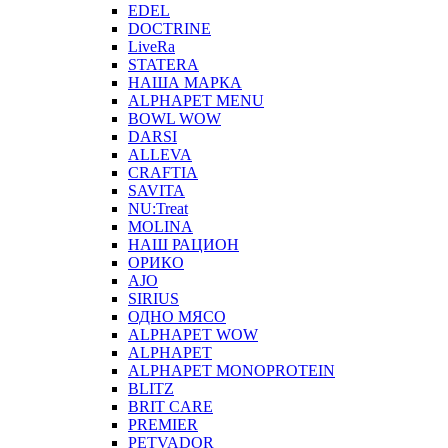
EDEL
DOCTRINE
LiveRa
STATERA
НАША МАРКА
ALPHAPET MENU
BOWL WOW
DARSI
ALLEVA
CRAFTIA
SAVITA
NU:Treat
MOLINA
НАШ РАЦИОН
ОРИКО
AJO
SIRIUS
ОДНО МЯСО
ALPHAPET WOW
ALPHAPET
ALPHAPET MONOPROTEIN
BLITZ
BRIT CARE
PREMIER
PETVADOR