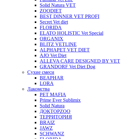
Solid Natura VET
ZOODIET
BEST DINNER VET PROFI
Secret Vet diet
FLORIDA
ELATO HOLISTIC Vet Special
ORGANIX
BLITZ VETLINE
ALPHAPET VET DIET
AJO Vet Diet
ALLEVA CARE DESIGNED BY VET
GRANDORF Vet Diet Dog
Сухие смеси
BEAPHAR
LORA
Лакомства
PET MAFIA
Prime Ever Sublimix
Solid Natura
ДОКТОРZOO
ТЕРРИТОРИЯ
BRAIZ
JAWZ
SCHWANZ