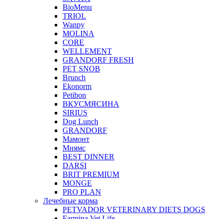
BioMenu
TRIOL
Wanpy
MOLINA
CORE
WELLEMENT
GRANDORF FRESH
PET SNOB
Brunch
Ekonorm
Petibon
ВКУСМЯСИНА
SIRIUS
Dog Lunch
GRANDORF
Мамонт
Мнямс
BEST DINNER
DARSI
BRIT PREMIUM
MONGE
PRO PLAN
Лечебные корма
PETVADOR VETERINARY DIETS DOGS
Farmina Vet Life