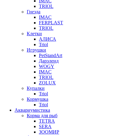
IMAC
TRIOL
Гнезда
IMAC
FERPLAST
TRIOL
Клетки
АЛИСА
Triol
Игрушки
PetStandArt
Дарэленд
WOGY
IMAC
TRIOL
ZOLUX
Купалки
Triol
Кормушка
Triol
Аквариумистика
Корма для рыб
TETRA
SERA
ЗООМИР