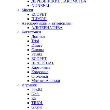
ДЕРЕВЕНСКИЕ ЛАКОМСТВА
NUNBELL
Миски
ECOPET
ПИЖОН
Автокормушки и автопоилки
АЛЬТЕРНАТИВА
Когтеточки
Домики
Triol
Disney
Gamma
Petsiki
ECOPET
BLACK CAT
Картонные
Ковровые
Столбики
Моськи-Авоськи
Игрушки
Petsiki
GoSi
КБ
TRIOL
GiGwi