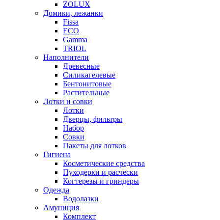
ZOLUX
Домики, лежанки
Fissa
ECO
Gamma
TRIOL
Наполнители
Древесные
Силикагелевые
Бентонитовые
Растительные
Лотки и совки
Лотки
Дверцы, фильтры
Набор
Совки
Пакеты для лотков
Гигиена
Косметические средства
Пуходерки и расчески
Когтерезы и гриндеры
Одежда
Водолазки
Амуниция
Комплект