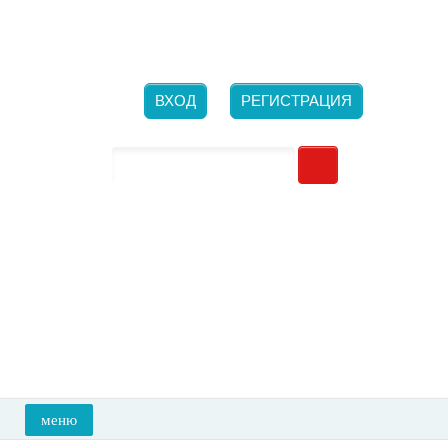
Новосибирск, ​ул. Большевистская, 132/1
Ежедневно с 10-00 до 21-00
+7 (923) 700-26-66
ВХОД
РЕГИСТРАЦИЯ
меню