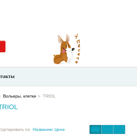
невно с
+7 (923) 700-26-66
нтакты
Вольеры, клетки
TRIOL
TRIOL
Сортировать по:
Названию
Цене