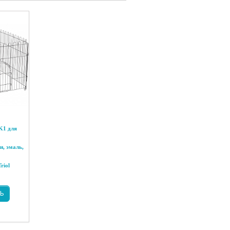
K1 для
и, эмаль,
riol
.
Ь