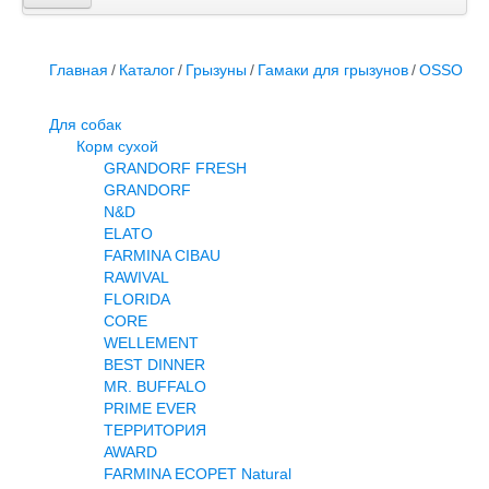
Главная
Каталог
Для собак
Главная
/
Каталог
/
Грызуны
/
Гамаки для грызунов
/
OSSO
Для кошек и котов
Грызуны
Для собак
Птицы
Корм сухой
Аквариумистика
GRANDORF FRESH
Террариумистика
GRANDORF
Вет аптека
N&D
Контакты
ELATO
FARMINA CIBAU
RAWIVAL
FLORIDA
CORE
WELLEMENT
BEST DINNER
MR. BUFFALO
PRIME EVER
ТЕРРИТОРИЯ
AWARD
FARMINA ECOPET Natural