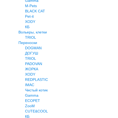
Gamma
M-Pets
BLACK CAT
Pet-it
XODY
КБ
Вольеры, клетки
TRIOL
Переноски
DOGMAN
ДОГУШ
TRIOL
PADOVAN
ЖОРКА
XODY
REDPLASTIC
IMAC
Чистый котик
Gamma
ECOPET
ZooM
CUTE&COOL
КБ