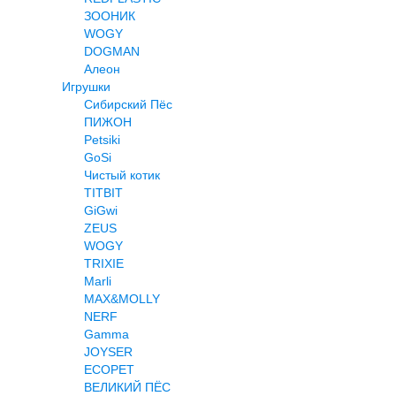
ЗООНИК
WOGY
DOGMAN
Алеон
Игрушки
Сибирский Пёс
ПИЖОН
Petsiki
GoSi
Чистый котик
TITBIT
GiGwi
ZEUS
WOGY
TRIXIE
Marli
MAX&MOLLY
NERF
Gamma
JOYSER
ECOPET
ВЕЛИКИЙ ПЁС