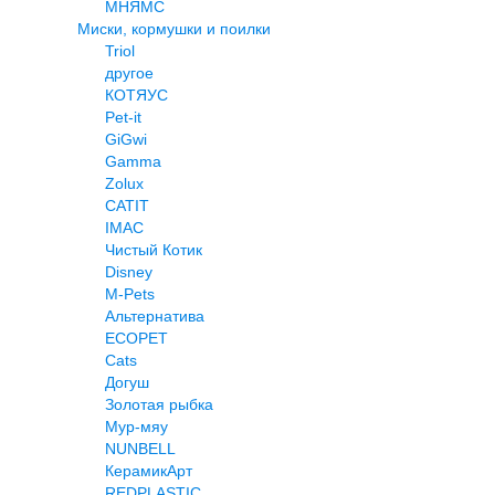
МНЯМС
Миски, кормушки и поилки
Triol
другое
КОТЯУС
Pet-it
GiGwi
Gamma
Zolux
CATIT
IMAC
Чистый Котик
Disney
M-Pets
Альтернатива
ECOPET
Cats
Догуш
Золотая рыбка
Мур-мяу
NUNBELL
КерамикАрт
REDPLASTIC