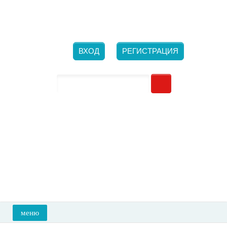
Новосибирск, ​ул. Большевистская, 132/1
Ежедневно с 10-00 до 21-00
+7 (923) 700-26-66
ВХОД
РЕГИСТРАЦИЯ
меню