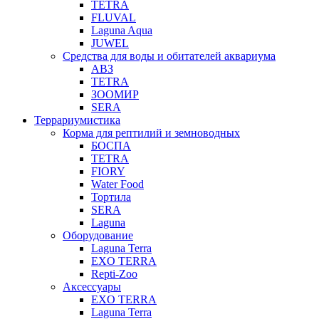
TETRA
FLUVAL
Laguna Aqua
JUWEL
Средства для воды и обитателей аквариума
АВЗ
TETRA
ЗООМИР
SERA
Террариумистика
Корма для рептилий и земноводных
БОСПА
TETRA
FIORY
Water Food
Тортила
SERA
Laguna
Оборудование
Laguna Terra
EXO TERRA
Repti-Zoo
Аксессуары
EXO TERRA
Laguna Terra