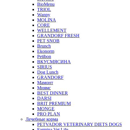
BioMenu
TRIOL
Wanpy
MOLINA
CORE
WELLEMENT
GRANDORF FRESH
PET SNOB
Brunch
Ekonorm
Petibon
ВКУСМЯСИНА
SIRIUS
Dog Lunch
GRANDORF
Мамонт
Мнямс
BEST DINNER
DARSI
BRIT PREMIUM
MONGE
PRO PLAN
Лечебные корма
PETVADOR VETERINARY DIETS DOGS
Farmina Vet Life