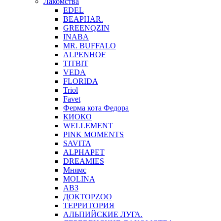
Лакомства
EDEL
BEAPHAR.
GREENQZIN
INABA
MR. BUFFALO
ALPENHOF
TITBIT
VEDA
FLORIDA
Triol
Favet
Ферма кота Федора
КИОКО
WELLEMENT
PINK MOMENTS
SAVITA
ALPHAPET
DREAMIES
Мнямс
MOLINA
АВЗ
ДОКТОРZOO
ТЕРРИТОРИЯ
АЛЬПИЙСКИЕ ЛУГА.