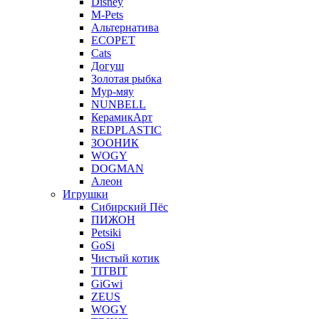
Disney
M-Pets
Альтернатива
ECOPET
Cats
Догуш
Золотая рыбка
Мур-мяу
NUNBELL
КерамикАрт
REDPLASTIC
ЗООНИК
WOGY
DOGMAN
Алеон
Игрушки
Сибирский Пёс
ПИЖОН
Petsiki
GoSi
Чистый котик
TITBIT
GiGwi
ZEUS
WOGY