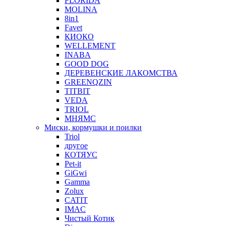
FLORIDA
MOLINA
8in1
Favet
КИОКО
WELLEMENT
INABA
GOOD DOG
ДЕРЕВЕНСКИЕ ЛАКОМСТВА
GREENQZIN
TITBIT
VEDA
TRIOL
МНЯМС
Миски, кормушки и поилки
Triol
другое
КОТЯУС
Pet-it
GiGwi
Gamma
Zolux
CATIT
IMAC
Чистый Котик