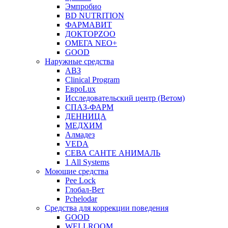
Эмпробио
BD NUTRITION
ФАРМАВИТ
ДОКТОРZOO
ОМЕГА NEO+
GOOD
Наружные средства
АВЗ
Clinical Program
ЕвроLux
Исследовательский центр (Ветом)
СПАЗ-ФАРМ
ДЕННИЦА
МЕДХИМ
Алмадез
VEDA
СЕВА САНТЕ АНИМАЛЬ
1 All Systems
Моющие средства
Pee Lock
Глобал-Вет
Pchelodar
Средства для коррекции поведения
GOOD
WELLROOM