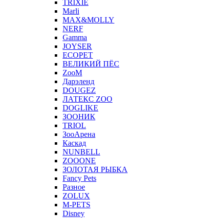
TRIXIE
Marli
MAX&MOLLY
NERF
Gamma
JOYSER
ECOPET
ВЕЛИКИЙ ПЁС
ZooM
Дарэленд
DOUGEZ
ЛАТЕКС ZOO
DOGLIKE
ЗООНИК
TRIOL
ЗооАрена
Каскад
NUNBELL
ZOOONE
ЗОЛОТАЯ РЫБКА
Fancy Pets
Разное
ZOLUX
M-PETS
Disney