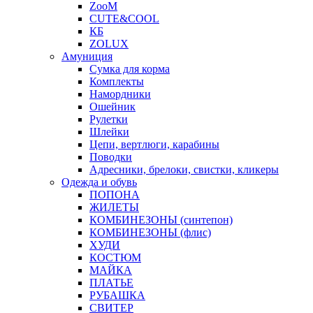
ZooM
CUTE&COOL
КБ
ZOLUX
Амуниция
Сумка для корма
Комплекты
Намордники
Ошейник
Рулетки
Шлейки
Цепи, вертлюги, карабины
Поводки
Адресники, брелоки, свистки, кликеры
Одежда и обувь
ПОПОНА
ЖИЛЕТЫ
КОМБИНЕЗОНЫ (синтепон)
КОМБИНЕЗОНЫ (флис)
ХУДИ
КОСТЮМ
МАЙКА
ПЛАТЬЕ
РУБАШКА
СВИТЕР