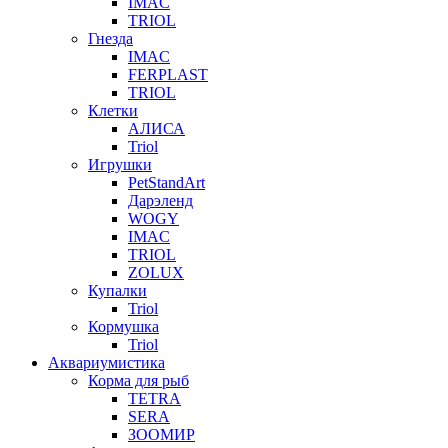
IMAC
TRIOL
Гнезда
IMAC
FERPLAST
TRIOL
Клетки
АЛИСА
Triol
Игрушки
PetStandArt
Дарэленд
WOGY
IMAC
TRIOL
ZOLUX
Купалки
Triol
Кормушка
Triol
Аквариумистика
Корма для рыб
TETRA
SERA
ЗООМИР