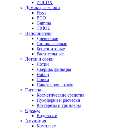
ZOLUX
Домики, лежанки
Fissa
ECO
Gamma
TRIOL
Наполнители
Древесные
Силикагелевые
Бентонитовые
Растительные
Лотки и совки
Лотки
Дверцы, фильтры
Набор
Совки
Пакеты для лотков
Гигиена
Косметические средства
Пуходерки и расчески
Когтерезы и гриндеры
Одежда
Водолазки
Амуниция
Комплект