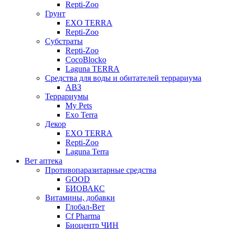
Repti-Zoo
Грунт
EXO TERRA
Repti-Zoo
Субстраты
Repti-Zoo
CocoBlocko
Laguna TERRA
Средства для воды и обитателей террариума
АВЗ
Террариумы
My Pets
Exo Terra
Декор
EXO TERRA
Repti-Zoo
Laguna Terra
Вет аптека
Противопаразитарные средства
GOOD
БИОВАКС
Витамины, добавки
Глобал-Вет
Cf Pharma
Биоцентр ЧИН