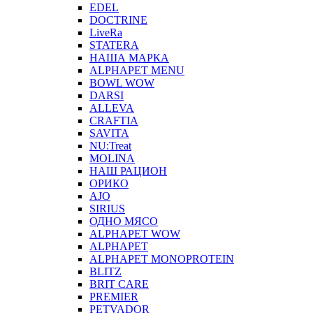
EDEL
DOCTRINE
LiveRa
STATERA
НАША МАРКА
ALPHAPET MENU
BOWL WOW
DARSI
ALLEVA
CRAFTIA
SAVITA
NU:Treat
MOLINA
НАШ РАЦИОН
ОРИКО
AJO
SIRIUS
ОДНО МЯСО
ALPHAPET WOW
ALPHAPET
ALPHAPET MONOPROTEIN
BLITZ
BRIT CARE
PREMIER
PETVADOR