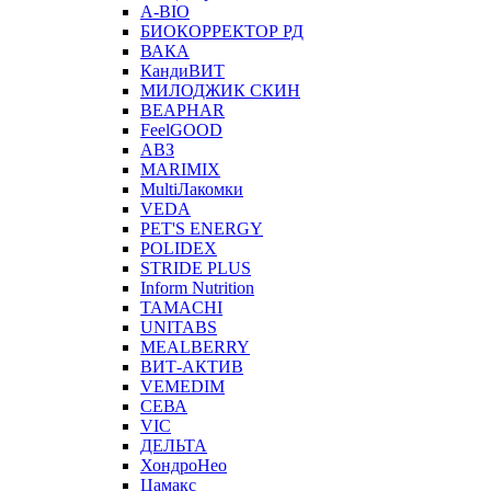
A-BIO
БИОКОРРЕКТОР РД
ВАКА
КандиВИТ
МИЛОДЖИК СКИН
BEAPHAR
FeelGOOD
АВЗ
MARIMIX
MultiЛакомки
VEDA
PET'S ENERGY
POLIDEX
STRIDE PLUS
Inform Nutrition
TAMACHI
UNITABS
MEALBERRY
ВИТ-АКТИВ
VEMEDIM
СЕВА
VIC
ДЕЛЬТА
ХондроНео
Цамакс