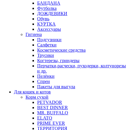
БАНДАНА
Футболка
ДОЖДЕВИКИ
Обувь
КУРТКА
Аксессуары
Гигиена
Подгузники
Салфетки
Косметические средства
Трусики
Когтерезы, гриндеры
Перчатки,расчески, пуходерки, колтунорезы
и др.
Пелёнки
Спреи
Пакеты для выгула
Для кошек и котов
Корм сухой
PETVADOR
BEST DINNER
MR. BUFFALO
ELATO
PRIME EVER
ТЕРРИТОРИЯ