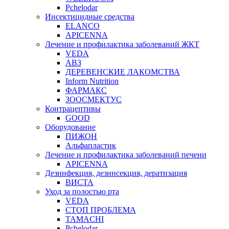
Pchelodar
Инсектицидные средства
ELANCO
APICENNA
Лечение и профилактика заболеваний ЖКТ
VEDA
АВЗ
ДЕРЕВЕНСКИЕ ЛАКОМСТВА
Inform Nutrition
ФАРМАКС
ЗООСМЕКТУС
Контрацептивы
GOOD
Оборудование
ПИЖОН
Альфапластик
Лечение и профилактика заболеваний печени
APICENNA
Дезинфекция, дезинсекция, дератизация
ВИСТА
Уход за полостью рта
VEDA
СТОП ПРОБЛЕМА
TAMACHI
Pchelodar