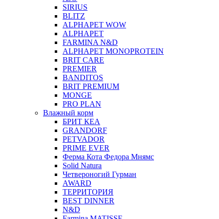
SIRIUS
BLITZ
ALPHAPET WOW
ALPHAPET
FARMINA N&D
ALPHAPET MONOPROTEIN
BRIT CARE
PREMIER
BANDITOS
BRIT PREMIUM
MONGE
PRO PLAN
Влажный корм
БРИТ КЕА
GRANDORF
PETVADOR
PRIME EVER
Ферма Кота Федора Мнямс
Solid Natura
Четвероногий Гурман
AWARD
ТЕРРИТОРИЯ
BEST DINNER
N&D
Farmina MATISSE