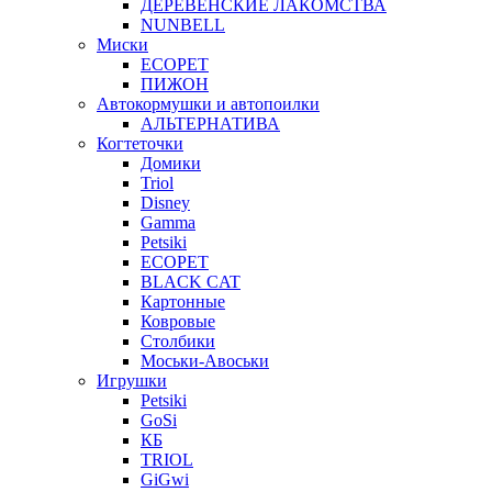
ДЕРЕВЕНСКИЕ ЛАКОМСТВА
NUNBELL
Миски
ECOPET
ПИЖОН
Автокормушки и автопоилки
АЛЬТЕРНАТИВА
Когтеточки
Домики
Triol
Disney
Gamma
Petsiki
ECOPET
BLACK CAT
Картонные
Ковровые
Столбики
Моськи-Авоськи
Игрушки
Petsiki
GoSi
КБ
TRIOL
GiGwi