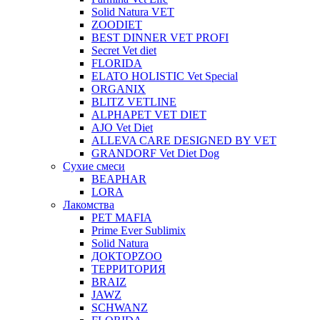
Solid Natura VET
ZOODIET
BEST DINNER VET PROFI
Secret Vet diet
FLORIDA
ELATO HOLISTIC Vet Special
ORGANIX
BLITZ VETLINE
ALPHAPET VET DIET
AJO Vet Diet
ALLEVA CARE DESIGNED BY VET
GRANDORF Vet Diet Dog
Сухие смеси
BEAPHAR
LORA
Лакомства
PET MAFIA
Prime Ever Sublimix
Solid Natura
ДОКТОРZOO
ТЕРРИТОРИЯ
BRAIZ
JAWZ
SCHWANZ