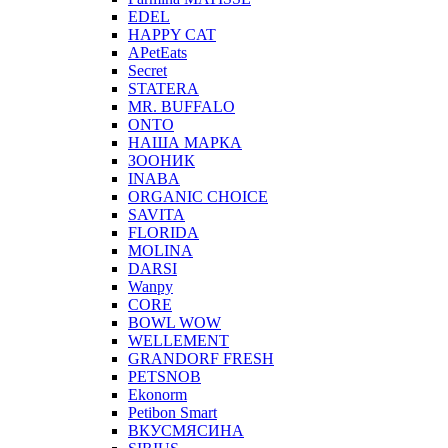
EDEL
HAPPY CAT
APetEats
Secret
STATERA
MR. BUFFALO
ONTO
НАША МАРКА
ЗООНИК
INABA
ORGANIC CHOICE
SAVITA
FLORIDA
MOLINA
DARSI
Wanpy
CORE
BOWL WOW
WELLEMENT
GRANDORF FRESH
PETSNOB
Ekonorm
Petibon Smart
ВКУСМЯСИНА