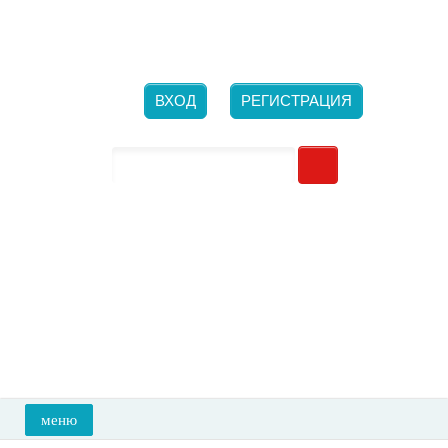
Новосибирск, ​ул. Большевистская, 132/1
Ежедневно с 10-00 до 21-00
+7 (923) 700-26-66
ВХОД
РЕГИСТРАЦИЯ
меню