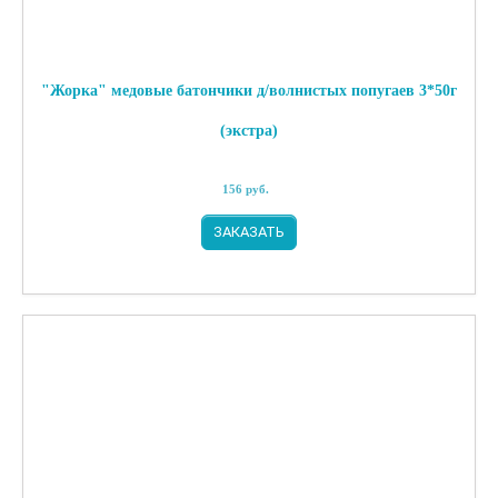
"Жорка" медовые батончики д/волнистых попугаев 3*50г
(экстра)
156
руб.
ЗАКАЗАТЬ