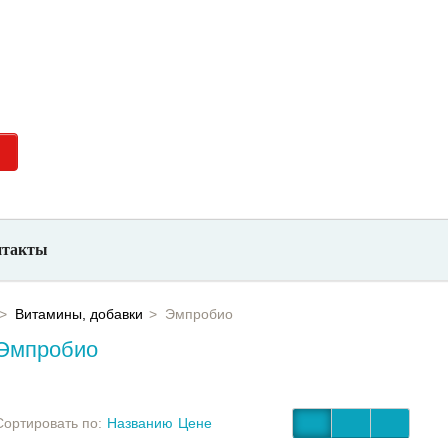
невно с
+7 (923) 700-26-66
нтакты
Витамины, добавки
Эмпробио
Эмпробио
Сортировать по:
Названию
Цене