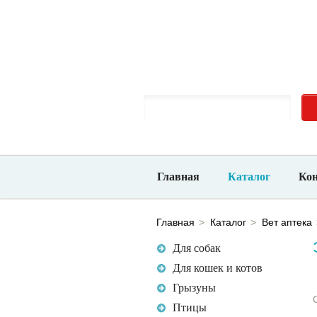
Новосибирск, ​ул. Большевистская, 132/1
Ежед
10-00 до 21-00
Главная
Каталог
Ко
Главная
Каталог
Вет аптека
Для собак
Для кошек и котов
Грызуны
Птицы