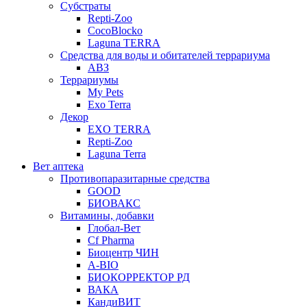
Субстраты
Repti-Zoo
CocoBlocko
Laguna TERRA
Средства для воды и обитателей террариума
АВЗ
Террариумы
My Pets
Exo Terra
Декор
EXO TERRA
Repti-Zoo
Laguna Terra
Вет аптека
Противопаразитарные средства
GOOD
БИОВАКС
Витамины, добавки
Глобал-Вет
Cf Pharma
Биоцентр ЧИН
A-BIO
БИОКОРРЕКТОР РД
ВАКА
КандиВИТ