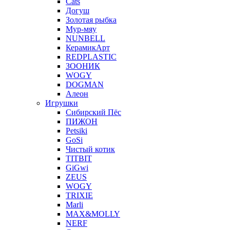
Cats
Догуш
Золотая рыбка
Мур-мяу
NUNBELL
КерамикАрт
REDPLASTIC
ЗООНИК
WOGY
DOGMAN
Алеон
Игрушки
Сибирский Пёс
ПИЖОН
Petsiki
GoSi
Чистый котик
TITBIT
GiGwi
ZEUS
WOGY
TRIXIE
Marli
MAX&MOLLY
NERF