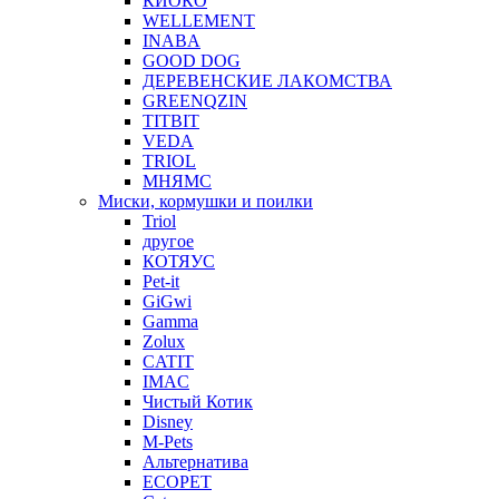
КИОКО
WELLEMENT
INABA
GOOD DOG
ДЕРЕВЕНСКИЕ ЛАКОМСТВА
GREENQZIN
TITBIT
VEDA
TRIOL
МНЯМС
Миски, кормушки и поилки
Triol
другое
КОТЯУС
Pet-it
GiGwi
Gamma
Zolux
CATIT
IMAC
Чистый Котик
Disney
M-Pets
Альтернатива
ECOPET