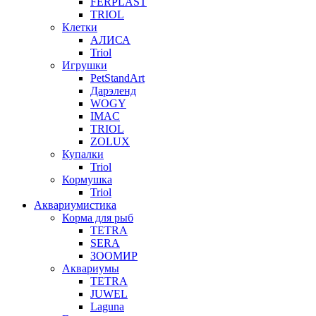
FERPLAST
TRIOL
Клетки
АЛИСА
Triol
Игрушки
PetStandArt
Дарэленд
WOGY
IMAC
TRIOL
ZOLUX
Купалки
Triol
Кормушка
Triol
Аквариумистика
Корма для рыб
TETRA
SERA
ЗООМИР
Аквариумы
TETRA
JUWEL
Laguna