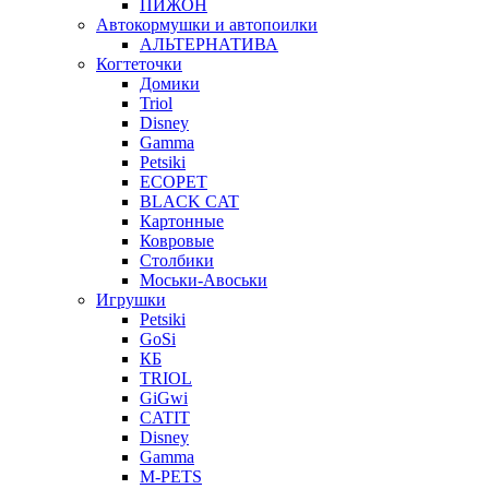
ПИЖОН
Автокормушки и автопоилки
АЛЬТЕРНАТИВА
Когтеточки
Домики
Triol
Disney
Gamma
Petsiki
ECOPET
BLACK CAT
Картонные
Ковровые
Столбики
Моськи-Авоськи
Игрушки
Petsiki
GoSi
КБ
TRIOL
GiGwi
CATIT
Disney
Gamma
M-PETS