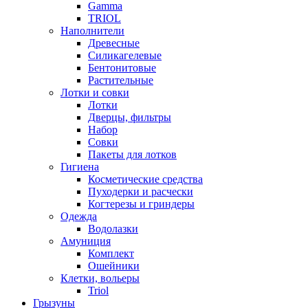
Gamma
TRIOL
Наполнители
Древесные
Силикагелевые
Бентонитовые
Растительные
Лотки и совки
Лотки
Дверцы, фильтры
Набор
Совки
Пакеты для лотков
Гигиена
Косметические средства
Пуходерки и расчески
Когтерезы и гриндеры
Одежда
Водолазки
Амуниция
Комплект
Ошейники
Клетки, вольеры
Triol
Грызуны