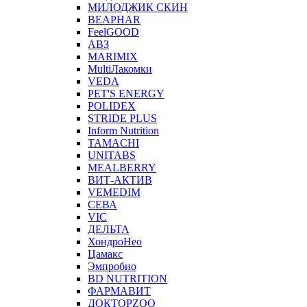
МИЛОДЖИК СКИН
BEAPHAR
FeelGOOD
АВЗ
MARIMIX
MultiЛакомки
VEDA
PET'S ENERGY
POLIDEX
STRIDE PLUS
Inform Nutrition
TAMACHI
UNITABS
MEALBERRY
ВИТ-АКТИВ
VEMEDIM
СЕВА
VIC
ДЕЛЬТА
ХондроНео
Цамакс
Эмпробио
BD NUTRITION
ФАРМАВИТ
ДОКТОРZOO