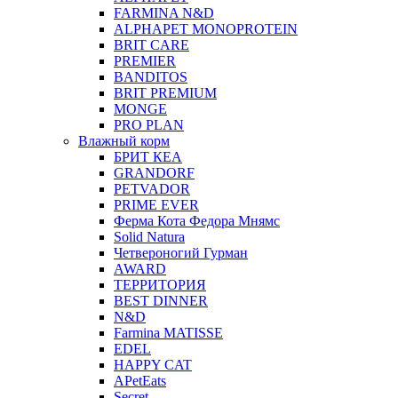
FARMINA N&D
ALPHAPET MONOPROTEIN
BRIT CARE
PREMIER
BANDITOS
BRIT PREMIUM
MONGE
PRO PLAN
Влажный корм
БРИТ КЕА
GRANDORF
PETVADOR
PRIME EVER
Ферма Кота Федора Мнямс
Solid Natura
Четвероногий Гурман
AWARD
ТЕРРИТОРИЯ
BEST DINNER
N&D
Farmina MATISSE
EDEL
HAPPY CAT
APetEats
Secret