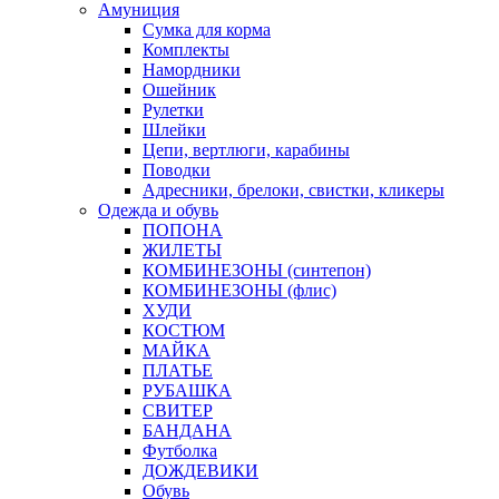
Амуниция
Сумка для корма
Комплекты
Намордники
Ошейник
Рулетки
Шлейки
Цепи, вертлюги, карабины
Поводки
Адресники, брелоки, свистки, кликеры
Одежда и обувь
ПОПОНА
ЖИЛЕТЫ
КОМБИНЕЗОНЫ (синтепон)
КОМБИНЕЗОНЫ (флис)
ХУДИ
КОСТЮМ
МАЙКА
ПЛАТЬЕ
РУБАШКА
СВИТЕР
БАНДАНА
Футболка
ДОЖДЕВИКИ
Обувь