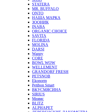
STATERA
MR. BUFFALO
ONTO
НАША МАРКА
ЗООНИК
INABA
ORGANIC CHOICE
SAVITA
FLORIDA
MOLINA
DARSI
Wanpy
CORE
BOWL WOW
WELLEMENT
GRANDORF FRESH
PETSNOB
Ekonorm
Petibon Smart
ВКУСМЯСИНА
SIRIUS
Мнямс
BLITZ
ALPHAPET