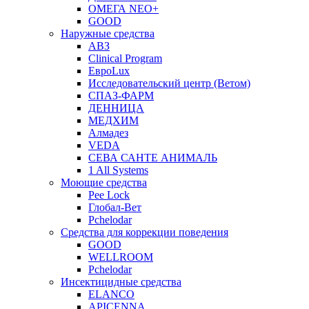
ОМЕГА NEO+
GOOD
Наружные средства
АВЗ
Clinical Program
ЕвроLux
Исследовательский центр (Ветом)
СПАЗ-ФАРМ
ДЕННИЦА
МЕДХИМ
Алмадез
VEDA
СЕВА САНТЕ АНИМАЛЬ
1 All Systems
Моющие средства
Pee Lock
Глобал-Вет
Pchelodar
Средства для коррекции поведения
GOOD
WELLROOM
Pchelodar
Инсектицидные средства
ELANCO
APICENNA