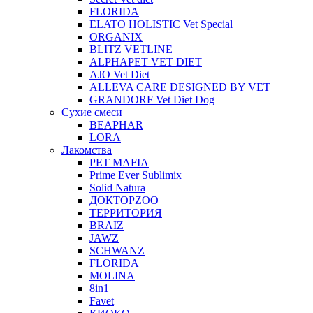
FLORIDA
ELATO HOLISTIC Vet Special
ORGANIX
BLITZ VETLINE
ALPHAPET VET DIET
AJO Vet Diet
ALLEVA CARE DESIGNED BY VET
GRANDORF Vet Diet Dog
Сухие смеси
BEAPHAR
LORA
Лакомства
PET MAFIA
Prime Ever Sublimix
Solid Natura
ДОКТОРZOO
ТЕРРИТОРИЯ
BRAIZ
JAWZ
SCHWANZ
FLORIDA
MOLINA
8in1
Favet