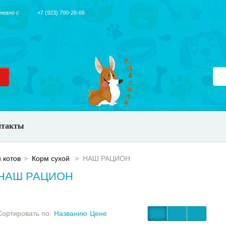
невно с
+7 (923) 700-26-66
нтакты
 котов
Корм сухой
НАШ РАЦИОН
НАШ РАЦИОН
Сортировать по:
Названию
Цене