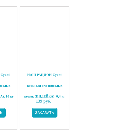
Сухой
НАШ РАЦИОН Сухой
зрослых
корм для для взрослых
), 10 кг
кошек (ИНДЕЙКА), 0,4 кг
.
139
руб.
Ь
ЗАКАЗАТЬ