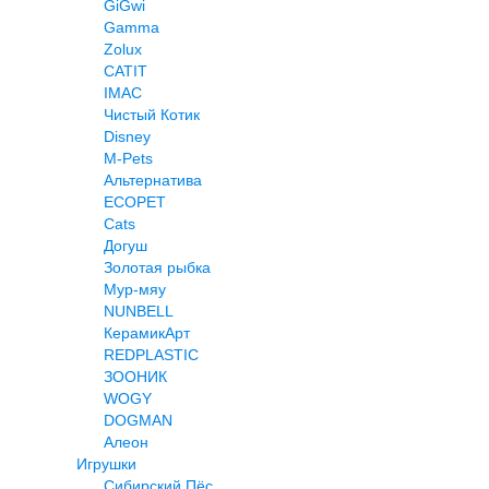
GiGwi
Gamma
Zolux
CATIT
IMAC
Чистый Котик
Disney
M-Pets
Альтернатива
ECOPET
Cats
Догуш
Золотая рыбка
Мур-мяу
NUNBELL
КерамикАрт
REDPLASTIC
ЗООНИК
WOGY
DOGMAN
Алеон
Игрушки
Сибирский Пёс