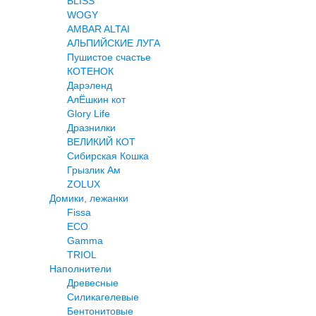
BLISS
WOGY
AMBAR ALTAI
АЛЬПИЙСКИЕ ЛУГА
Пушистое счастье
КОТЕНОК
Дарэленд
АлЁшкин кот
Glory Life
Дразнилки
ВЕЛИКИЙ КОТ
Сибирская Кошка
Грызлик Ам
ZOLUX
Домики, лежанки
Fissa
ECO
Gamma
TRIOL
Наполнители
Древесные
Силикагелевые
Бентонитовые