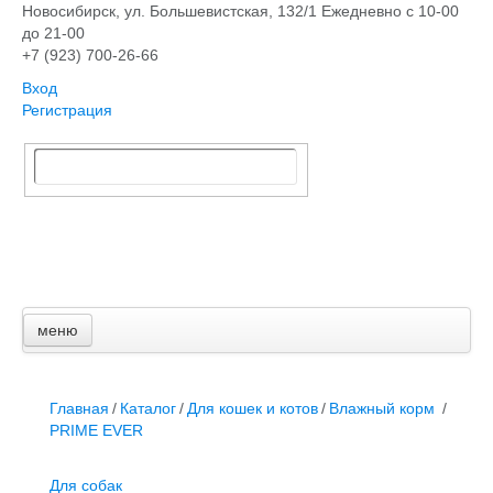
Новосибирск, ​ул. Большевистская, 132/1
Ежедневно с 10-00
до 21-00
+7 (923) 700-26-66
Вход
Регистрация
меню
Главная
Каталог
Для собак
Главная
/
Каталог
/
Для кошек и котов
/
Влажный корм
/
Для кошек и котов
PRIME EVER
Грызуны
Птицы
Для собак
Аквариумистика