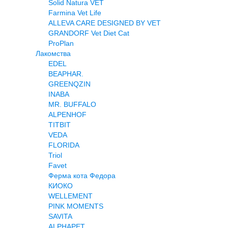
Solid Natura VET
Farmina Vet Life
ALLEVA CARE DESIGNED BY VET
GRANDORF Vet Diet Cat
ProPlan
Лакомства
EDEL
BEAPHAR.
GREENQZIN
INABA
MR. BUFFALO
ALPENHOF
TITBIT
VEDA
FLORIDA
Triol
Favet
Ферма кота Федора
КИОКО
WELLEMENT
PINK MOMENTS
SAVITA
ALPHAPET