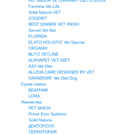
PETVADOR VETERINARY DIETS DOGS
Farmina Vet Life
Solid Natura VET
ZOODIET
BEST DINNER VET PROFI
Secret Vet diet
FLORIDA
ELATO HOLISTIC Vet Special
ORGANIX
BLITZ VETLINE
ALPHAPET VET DIET
AJO Vet Diet
ALLEVA CARE DESIGNED BY VET
GRANDORF Vet Diet Dog
Сухие смеси
BEAPHAR
LORA
Лакомства
PET MAFIA
Prime Ever Sublimix
Solid Natura
ДОКТОРZOO
ТЕРРИТОРИЯ