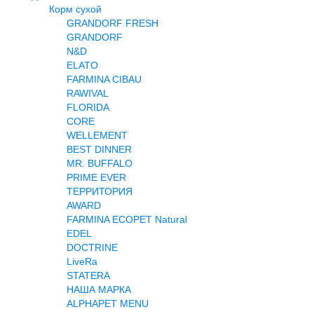
Корм сухой
Террариумистика
GRANDORF FRESH
Вет аптека
GRANDORF
Контакты
N&D
ELATO
FARMINA CIBAU
RAWIVAL
FLORIDA
CORE
WELLEMENT
BEST DINNER
MR. BUFFALO
PRIME EVER
ТЕРРИТОРИЯ
AWARD
FARMINA ECOPET Natural
EDEL
DOCTRINE
LiveRa
STATERA
НАША МАРКА
ALPHAPET MENU