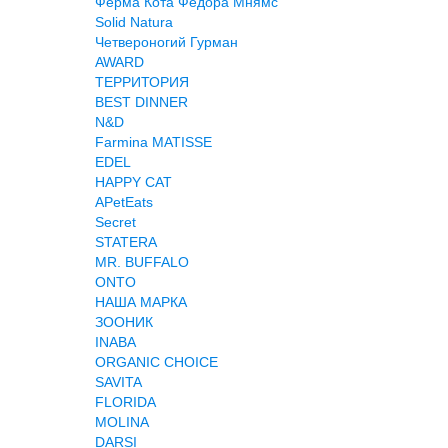
Ферма Кота Федора Мнямс
Solid Natura
Четвероногий Гурман
AWARD
ТЕРРИТОРИЯ
BEST DINNER
N&D
Farmina MATISSE
EDEL
HAPPY CAT
APetEats
Secret
STATERA
MR. BUFFALO
ONTO
НАША МАРКА
ЗООНИК
INABA
ORGANIC CHOICE
SAVITA
FLORIDA
MOLINA
DARSI