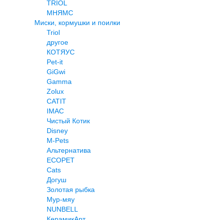
TRIOL
МНЯМС
Миски, кормушки и поилки
Triol
другое
КОТЯУС
Pet-it
GiGwi
Gamma
Zolux
CATIT
IMAC
Чистый Котик
Disney
M-Pets
Альтернатива
ECOPET
Cats
Догуш
Золотая рыбка
Мур-мяу
NUNBELL
КерамикАрт