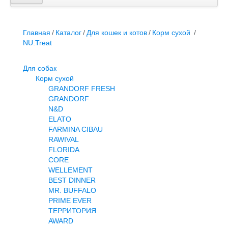
Главная
Каталог
Для собак
Главная
/
Каталог
/
Для кошек и котов
/
Корм сухой
/
Для кошек и котов
NU:Treat
Грызуны
Птицы
Для собак
Аквариумистика
Корм сухой
Террариумистика
GRANDORF FRESH
Вет аптека
GRANDORF
Контакты
N&D
ELATO
FARMINA CIBAU
RAWIVAL
FLORIDA
CORE
WELLEMENT
BEST DINNER
MR. BUFFALO
PRIME EVER
ТЕРРИТОРИЯ
AWARD