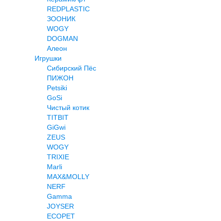
REDPLASTIC
ЗООНИК
WOGY
DOGMAN
Алеон
Игрушки
Сибирский Пёс
ПИЖОН
Petsiki
GoSi
Чистый котик
TITBIT
GiGwi
ZEUS
WOGY
TRIXIE
Marli
MAX&MOLLY
NERF
Gamma
JOYSER
ECOPET