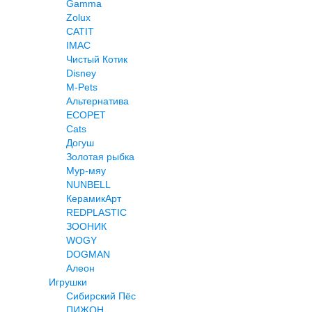
Gamma
Zolux
CATIT
IMAC
Чистый Котик
Disney
M-Pets
Альтернатива
ECOPET
Cats
Догуш
Золотая рыбка
Мур-мяу
NUNBELL
КерамикАрт
REDPLASTIC
ЗООНИК
WOGY
DOGMAN
Алеон
Игрушки
Сибирский Пёс
ПИЖОН