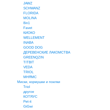
JAWZ
SCHWANZ
FLORIDA
MOLINA
8in1
Favet
КИОКО
WELLEMENT
INABA
GOOD DOG
ДЕРЕВЕНСКИЕ ЛАКОМСТВА
GREENQZIN
TITBIT
VEDA
TRIOL
МНЯМС
Миски, кормушки и поилки
Triol
другое
КОТЯУС
Pet-it
GiGwi