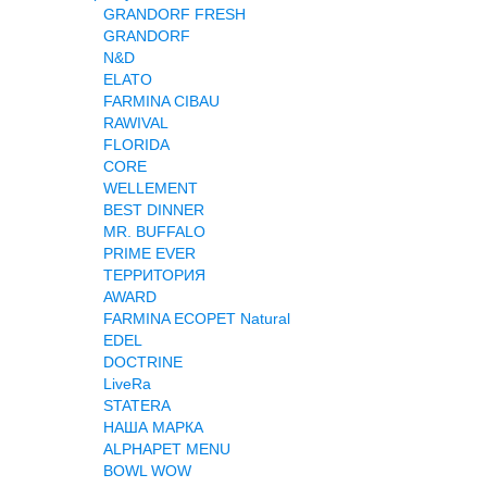
GRANDORF FRESH
Террариумистика
GRANDORF
Вет аптека
N&D
Контакты
ELATO
FARMINA CIBAU
RAWIVAL
FLORIDA
CORE
WELLEMENT
BEST DINNER
MR. BUFFALO
PRIME EVER
ТЕРРИТОРИЯ
AWARD
FARMINA ECOPET Natural
EDEL
DOCTRINE
LiveRa
STATERA
НАША МАРКА
ALPHAPET MENU
BOWL WOW