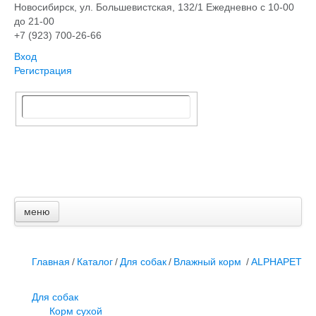
Новосибирск, ​ул. Большевистская, 132/1
Ежедневно с 10-00
до 21-00
+7 (923) 700-26-66
Вход
Регистрация
меню
Главная
Каталог
Для собак
Главная
/
Каталог
/
Для собак
/
Влажный корм
/
ALPHAPET
Для кошек и котов
Грызуны
Для собак
Птицы
Корм сухой
Аквариумистика