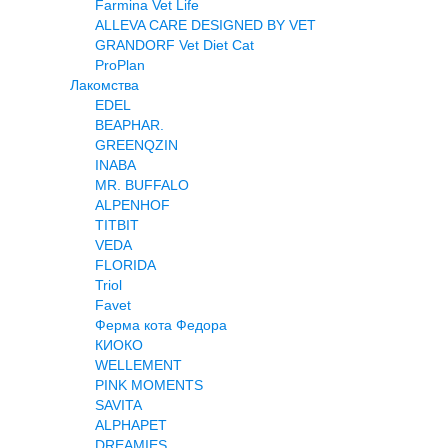
Farmina Vet Life
ALLEVA CARE DESIGNED BY VET
GRANDORF Vet Diet Cat
ProPlan
Лакомства
EDEL
BEAPHAR.
GREENQZIN
INABA
MR. BUFFALO
ALPENHOF
TITBIT
VEDA
FLORIDA
Triol
Favet
Ферма кота Федора
КИОКО
WELLEMENT
PINK MOMENTS
SAVITA
ALPHAPET
DREAMIES